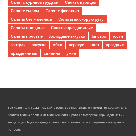
Салат с куриной грудкой
Салат с курицей
Салат с сыром
Салат с фасолью
Салаты без майонеза
Салаты на скорую руку
Салаты овощные
Салаты праздничные
Салаты простые
Холодные закуски
быстро
гости
завтрак
закуска
обед
перекус
пост
праздник
праздничный
свинина
ужин
Все материалы на данном сайте взяты из открытых источников и предоставляются
исключительно в ознакомительных целях. Права на материалы принадлежат их
владельцам. Администрация сайта ответственности за содержание материала
не несет.