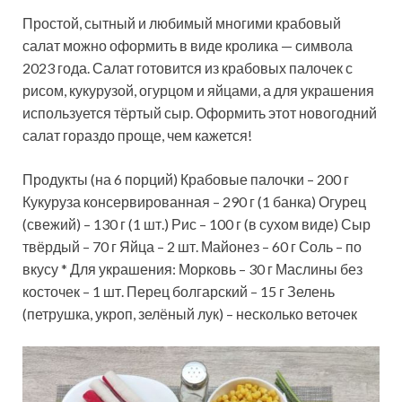
Простой, сытный и любимый многими крабовый
салат можно оформить в виде кролика — символа
2023 года. Салат готовится из крабовых палочек с
рисом, кукурузой, огурцом и яйцами, а для украшения
используется тёртый сыр. Оформить этот новогодний
салат гораздо проще, чем кажется!
Продукты (на 6 порций) Крабовые палочки – 200 г
Кукуруза консервированная – 290 г (1 банка) Огурец
(свежий) – 130 г (1 шт.) Рис – 100 г (в сухом виде) Сыр
твёрдый – 70 г Яйца – 2 шт. Майонез – 60 г Соль – по
вкусу * Для украшения: Морковь – 30 г Маслины без
косточек – 1 шт. Перец болгарский – 15 г Зелень
(петрушка, укроп, зелёный лук) – несколько веточек