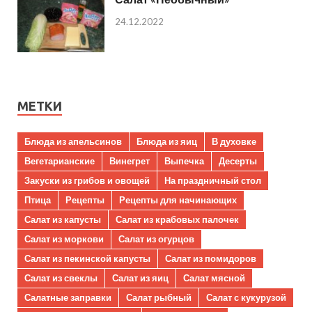
24.12.2022
МЕТКИ
Блюда из апельсинов
Блюда из яиц
В духовке
Вегетарианские
Винегрет
Выпечка
Десерты
Закуски из грибов и овощей
На праздничный стол
Птица
Рецепты
Рецепты для начинающих
Салат из капусты
Салат из крабовых палочек
Салат из моркови
Салат из огурцов
Салат из пекинской капусты
Салат из помидоров
Салат из свеклы
Салат из яиц
Салат мясной
Салатные заправки
Салат рыбный
Салат с кукурузой