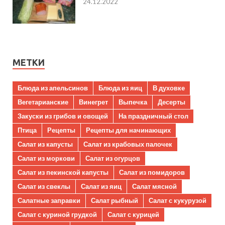
24.12.2022
МЕТКИ
Блюда из апельсинов
Блюда из яиц
В духовке
Вегетарианские
Винегрет
Выпечка
Десерты
Закуски из грибов и овощей
На праздничный стол
Птица
Рецепты
Рецепты для начинающих
Салат из капусты
Салат из крабовых палочек
Салат из моркови
Салат из огурцов
Салат из пекинской капусты
Салат из помидоров
Салат из свеклы
Салат из яиц
Салат мясной
Салатные заправки
Салат рыбный
Салат с кукурузой
Салат с куриной грудкой
Салат с курицей