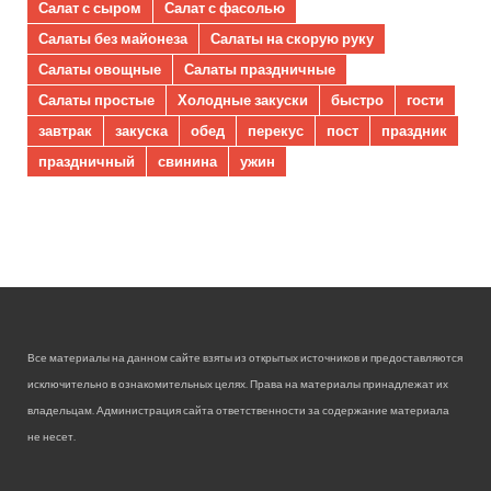
Салат с сыром
Салат с фасолью
Салаты без майонеза
Салаты на скорую руку
Салаты овощные
Салаты праздничные
Салаты простые
Холодные закуски
быстро
гости
завтрак
закуска
обед
перекус
пост
праздник
праздничный
свинина
ужин
Все материалы на данном сайте взяты из открытых источников и предоставляются
исключительно в ознакомительных целях. Права на материалы принадлежат их
владельцам. Администрация сайта ответственности за содержание материала
не несет.