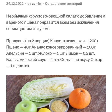
24.12.2022
-
от
admin
-
Оставьте комментарий
Необычный фруктово-овощной салат с добавлением
вареного пшена понравится всем без исключения
своим цветом и вкусом!
Продукты (на 2 порции) Капуста пекинская — 200 г
Пшено — 40 г Ананас консервированный — 100 г
Апельсин — 1 шт. Яблоко — 1 шт. Лимон — 0,5 шт.
Бальзамический
соус — 1 ч.л. Соль — по вкусу Сахар
— 1 щепотка