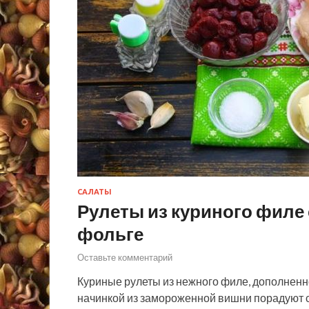
САЛАТЫ
Рулеты из куриного филе 
фольге
Оставьте комментарий
Куриные рулеты из нежного филе, дополненн
начинкой из замороженной вишни порадуют 