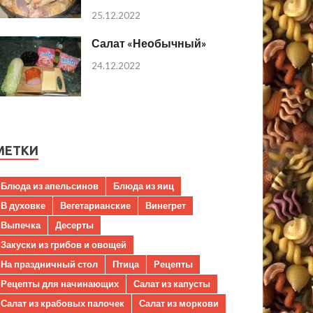
25.12.2022
Салат «Необычный»
24.12.2022
МЕТКИ
Блюда из апельсинов
Блюда из яиц
В духовке
Вегетарианские
Винегрет
Выпечка
Десерты
Закуски из грибов и овощей
На праздничный стол
Птица
Рецепты
Рецепты для начинающих
Салат из капусты
Салат из крабовых палочек
Салат из моркови