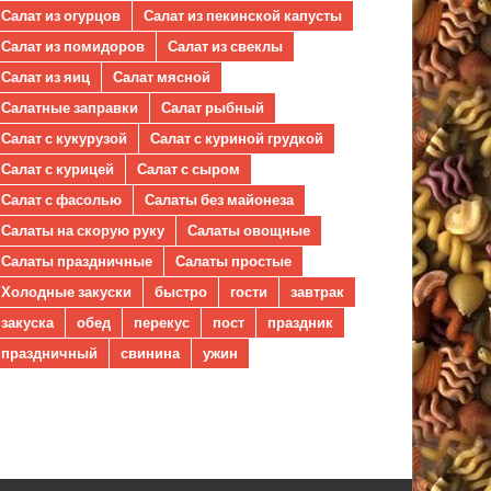
Салат из огурцов
Салат из пекинской капусты
Салат из помидоров
Салат из свеклы
Салат из яиц
Салат мясной
Салатные заправки
Салат рыбный
Салат с кукурузой
Салат с куриной грудкой
Салат с курицей
Салат с сыром
Салат с фасолью
Салаты без майонеза
Салаты на скорую руку
Салаты овощные
Салаты праздничные
Салаты простые
Холодные закуски
быстро
гости
завтрак
закуска
обед
перекус
пост
праздник
праздничный
свинина
ужин