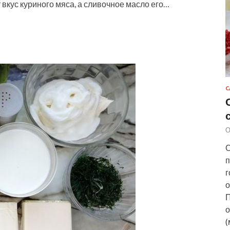
 вкус куриного мяса, а сливочное масло его…
С
О
С
п
г
о
П
о
(