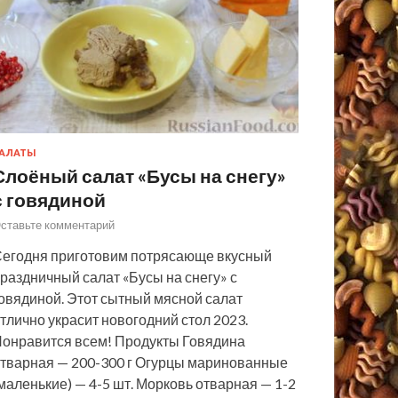
АЛАТЫ
Слоёный салат «Бусы на снегу»
с говядиной
ставьте комментарий
егодня приготовим потрясающе вкусный
раздничный салат «Бусы на снегу» с
овядиной. Этот сытный мясной салат
тлично украсит новогодний стол 2023.
онравится всем! Продукты Говядина
тварная — 200-300 г Огурцы маринованные
маленькие) — 4-5 шт. Морковь отварная — 1-2