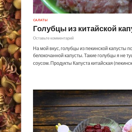
САЛАТЫ
Голубцы из китайской ка
Оставьте комментарий
На мой вкус, голубцы из пекинской капусты 
белокочанной капусты. Такие голубцы я не ту
соусом. Продукты Капуста китайская (пекин