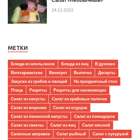
24.12.2022
МЕТКИ
Блюда из апельсинов
Блюда из яиц
В духовке
Вегетарианские
Винегрет
Выпечка
Десерты
Закуски из грибов и овощей
На праздничный стол
Птица
Рецепты
Рецепты для начинающих
Салат из капусты
Салат из крабовых палочек
Салат из моркови
Салат из огурцов
Салат из пекинской капусты
Салат из помидоров
Салат из свеклы
Салат из яиц
Салат мясной
Салатные заправки
Салат рыбный
Салат с кукурузой