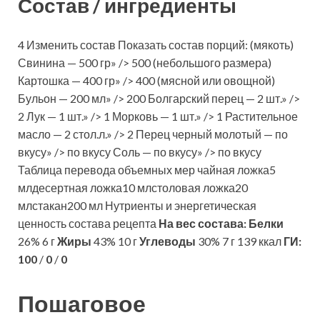
Состав / ингредиенты
4 Изменить состав Показать состав порций: (мякоть)
Свинина — 500 гр» /> 500 (небольшого размера)
Картошка — 400 гр» /> 400 (мясной или овощной)
Бульон — 200 мл» /> 200 Болгарский перец — 2 шт.» />
2 Лук — 1 шт.» /> 1 Морковь — 1 шт.» /> 1 Растительное
масло — 2 стол.л.» /> 2 Перец черный молотый — по
вкусу» /> по вкусу Соль — по вкусу» /> по вкусу
Таблица перевода объемных мер чайная ложка5
млдесертная ложка10 млстоловая ложка20
млстакан200 мл Нутриенты и энергетическая
ценность состава рецепта
На вес состава:
Белки
26% 6 г
Жиры
43% 10 г
Углеводы
30% 7 г 139 ккал
ГИ:
100
/
0
/
0
Пошаговое