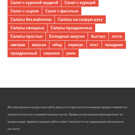
Салат с куриной грудкой
Салат с курицей
Салат с сыром
Салат с фасолью
Салаты без майонеза
Салаты на скорую руку
Салаты овощные
Салаты праздничные
Салаты простые
Холодные закуски
быстро
гости
завтрак
закуска
обед
перекус
пост
праздник
праздничный
свинина
ужин
Все материалы на данном сайте взяты из открытых источников и предоставляются
исключительно в ознакомительных целях. Права на материалы принадлежат их
владельцам. Администрация сайта ответственности за содержание материала
не несет.