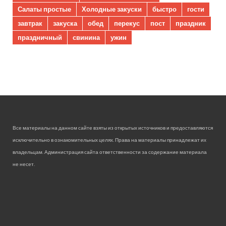
Салаты простые
Холодные закуски
быстро
гости
завтрак
закуска
обед
перекус
пост
праздник
праздничный
свинина
ужин
Все материалы на данном сайте взяты из открытых источников и предоставляются
исключительно в ознакомительных целях. Права на материалы принадлежат их
владельцам. Администрация сайта ответственности за содержание материала
не несет.