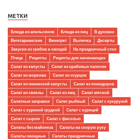
МЕТКИ
Блюда из апельсинов
Блюда из яиц
В духовке
Вегетарианские
Винегрет
Выпечка
Десерты
Закуски из грибов и овощей
На праздничный стол
Птица
Рецепты
Рецепты для начинающих
Салат из капусты
Салат из крабовых палочек
Салат из моркови
Салат из огурцов
Салат из пекинской капусты
Салат из помидоров
Салат из свеклы
Салат из яиц
Салат мясной
Салатные заправки
Салат рыбный
Салат с кукурузой
Салат с куриной грудкой
Салат с курицей
Салат с сыром
Салат с фасолью
Салаты без майонеза
Салаты на скорую руку
Салаты овощные
Салаты праздничные