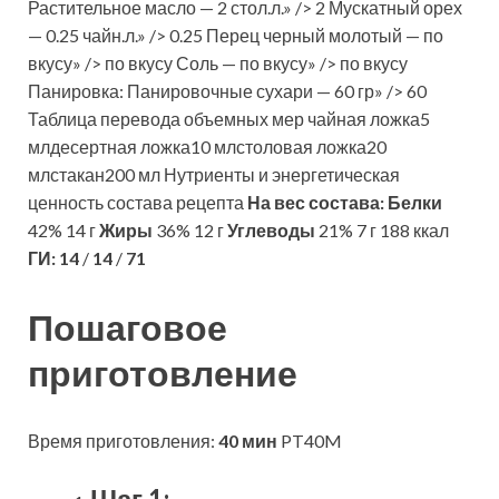
Растительное масло — 2 стол.л.» /> 2 Мускатный орех
— 0.25 чайн.л.» /> 0.25 Перец черный молотый — по
вкусу» /> по вкусу Соль — по вкусу» /> по вкусу
Панировка: Панировочные сухари — 60 гр» /> 60
Таблица перевода объемных мер чайная ложка5
млдесертная ложка10 млстоловая ложка20
млстакан200 мл Нутриенты и энергетическая
ценность состава рецепта
На вес состава:
Белки
42% 14 г
Жиры
36% 12 г
Углеводы
21% 7 г 188 ккал
ГИ:
14
/
14
/
71
Пошаговое
приготовление
Время приготовления:
40 мин
PT40M
Шаг 1: