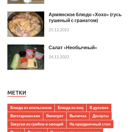
Армянское блюдо «Хохо» (гусь
тушеный с гранатом)
25.12.2022
Салат «Необычный»
24.12.2022
МЕТКИ
Блюда из апельсинов
Блюда из яиц
В духовке
Вегетарианские
Винегрет
Выпечка
Десерты
Закуски из грибов и овощей
На праздничный стол