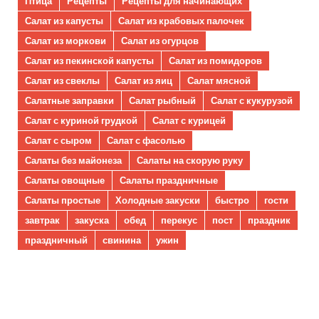
Птица
Рецепты
Рецепты для начинающих
Салат из капусты
Салат из крабовых палочек
Салат из моркови
Салат из огурцов
Салат из пекинской капусты
Салат из помидоров
Салат из свеклы
Салат из яиц
Салат мясной
Салатные заправки
Салат рыбный
Салат с кукурузой
Салат с куриной грудкой
Салат с курицей
Салат с сыром
Салат с фасолью
Салаты без майонеза
Салаты на скорую руку
Салаты овощные
Салаты праздничные
Салаты простые
Холодные закуски
быстро
гости
завтрак
закуска
обед
перекус
пост
праздник
праздничный
свинина
ужин