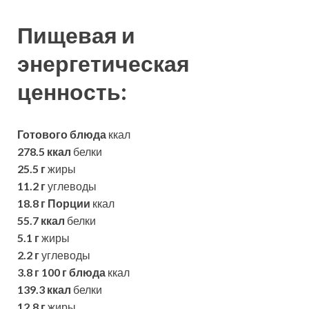
Пищевая и
энергетическая
ценность:
Готового блюда
ккал
278.5 ккал
белки
25.5 г
жиры
11.2 г
углеводы
18.8 г
Порции
ккал
55.7 ккал
белки
5.1 г
жиры
2.2 г
углеводы
3.8 г
100 г блюда
ккал
139.3 ккал
белки
12.8 г
жиры