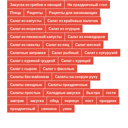
Закуски из грибов и овощей
На праздничный стол
Птица
Рецепты
Рецепты для начинающих
Салат из капусты
Салат из крабовых палочек
Салат из моркови
Салат из огурцов
Салат из пекинской капусты
Салат из помидоров
Салат из свеклы
Салат из яиц
Салат мясной
Салатные заправки
Салат рыбный
Салат с кукурузой
Салат с куриной грудкой
Салат с курицей
Салат с сыром
Салат с фасолью
Салаты без майонеза
Салаты на скорую руку
Салаты овощные
Салаты праздничные
Салаты простые
Холодные закуски
быстро
гости
завтрак
закуска
обед
перекус
пост
праздник
праздничный
свинина
ужин