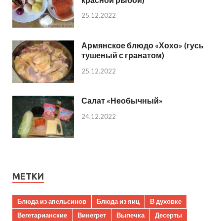
25.12.2022
Армянское блюдо «Хохо» (гусь
тушеный с гранатом)
25.12.2022
Салат «Необычный»
24.12.2022
МЕТКИ
Блюда из апельсинов
Блюда из яиц
В духовке
Вегетарианские
Винегрет
Выпечка
Десерты