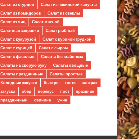
Салат из огурцов
Салат из пекинской капусты
Салат из помидоров
Салат из свеклы
Салат из яиц
Салат мясной
Салатные заправки
Салат рыбный
Салат с кукурузой
Салат с куриной грудкой
Салат с курицей
Салат с сыром
Салат с фасолью
Салаты без майонеза
Салаты на скорую руку
Салаты овощные
Салаты праздничные
Салаты простые
Холодные закуски
быстро
гости
завтрак
закуска
обед
перекус
пост
праздник
праздничный
свинина
ужин