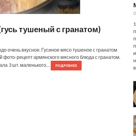
О
1
гусь тушеный с гранатом)
п
п
п
юдо очень вкусное. Гусиное мясо тушеное с гранатом
и
й фото-рецепт армянского мясного блюда с гранатом.
н
рала 3 шт. маленького…
ПОДРОБНЕЕ
в