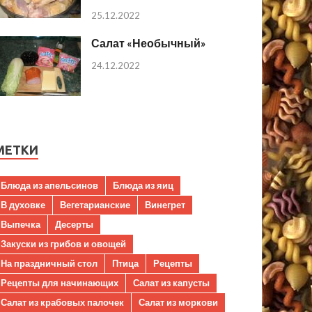
25.12.2022
Салат «Необычный»
24.12.2022
МЕТКИ
Блюда из апельсинов
Блюда из яиц
В духовке
Вегетарианские
Винегрет
Выпечка
Десерты
Закуски из грибов и овощей
На праздничный стол
Птица
Рецепты
Рецепты для начинающих
Салат из капусты
Салат из крабовых палочек
Салат из моркови