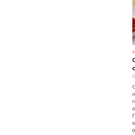
С
О
С
п
г
о
П
о
(