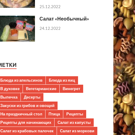
25.12.2022
Салат «Необычный»
24.12.2022
МЕТКИ
Блюда из апельсинов
Блюда из яиц
В духовке
Вегетарианские
Винегрет
Выпечка
Десерты
Закуски из грибов и овощей
На праздничный стол
Птица
Рецепты
Рецепты для начинающих
Салат из капусты
Салат из крабовых палочек
Салат из моркови