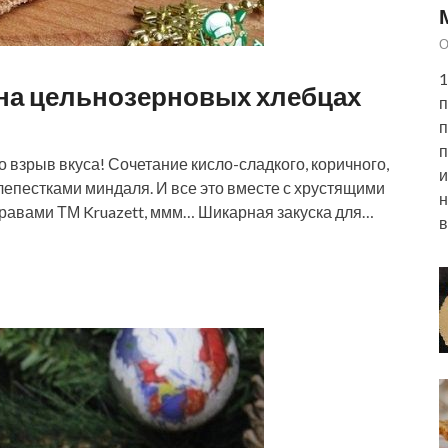
О
1
на цельнозерновых хлебцах
п
п
п
взрыв вкуса! Сочетание кисло-сладкого, коричного,
и
лепестками миндаля. И все это вместе с хрустящими
н
равами ТМ Kruazett, ммм… Шикарная закуска для…
в