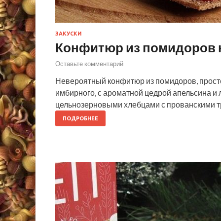
ЗАКУСКИ
Конфитюр из помидоров 
Оставьте комментарий
Невероятный конфитюр из помидоров, просто 
имбирного, с ароматной цедрой апельсина и 
цельнозерновыми хлебцами с прованскими т
ПОДРОБНЕЕ