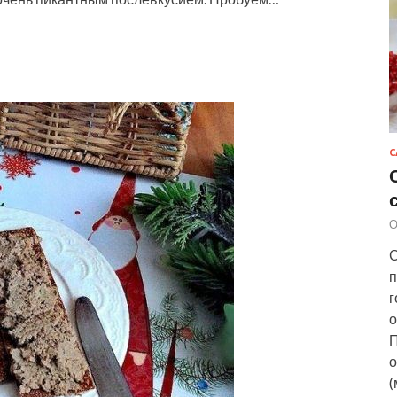
С
О
С
п
г
о
П
о
(