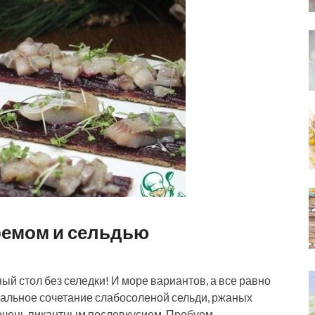
ремом и сельдью
ный стол без селедки! И море вариантов, а все равно
еальное сочетание слабосоленой сельди, ржаных
 очень пикантным послевкусием. Пробуем…