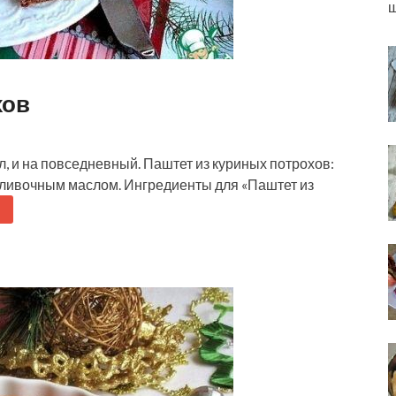
ш
хов
л, и на повседневный. Паштет из куриных потрохов:
 сливочным маслом. Ингредиенты для «Паштет из