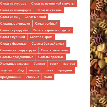
Салат из огурцов
Салат из пекинской капусты
Салат из помидоров
Салат из свеклы
Салат из яиц
Салат мясной
Салатные заправки
Салат рыбный
Салат с кукурузой
Салат с куриной грудкой
Салат с курицей
Салат с сыром
Салат с фасолью
Салаты без майонеза
Салаты на скорую руку
Салаты овощные
Салаты праздничные
Салаты простые
Холодные закуски
быстро
гости
завтрак
закуска
обед
перекус
пост
праздник
праздничный
свинина
ужин