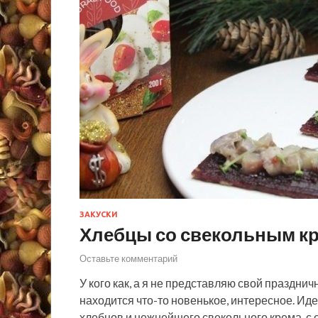
ЗАКУСКИ
Хлебцы со свекольным к
Оставьте комментарий
У кого как, а я не представляю свой празднич
находится что-то новенькое, интересное. Ид
хлебцов и нежнейшего свекольного крема, с