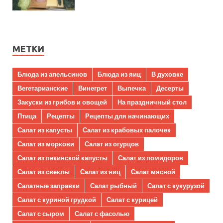
МЕТКИ
Блюда из апельсинов
Блюда из яиц
В духовке
Вегетарианские
Винегрет
Выпечка
Десерты
Закуски из грибов и овощей
На праздничный стол
Птица
Рецепты
Рецепты для начинающих
Салат из капусты
Салат из крабовых палочек
Салат из моркови
Салат из огурцов
Салат из пекинской капусты
Салат из помидоров
Салат из свеклы
Салат из яиц
Салат мясной
Салатные заправки
Салат рыбный
Салат с кукурузой
Салат с куриной грудкой
Салат с курицей
Салат с сыром
Салат с фасолью