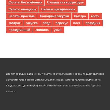
Салаты без майонеза
Салаты на скорую руку
Салаты овощные
Салаты праздничные
Салаты простые
Холодные закуски
быстро
гости
завтрак
закуска
обед
перекус
пост
праздник
праздничный
свинина
ужин
Все материалы на данном сайте взяты из открытых источников и предоставляются
исключительно в ознакомительных целях. Права на материалы принадлежат их
владельцам. Администрация сайта ответственности за содержание материала
не несет.