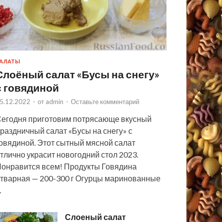
АЛАТЫ
Слоёный салат «Бусы на снегу»
с говядиной
5.12.2022
-
от
admin
-
Оставьте комментарий
егодня приготовим потрясающе вкусный
раздничный салат «Бусы на снегу» с
овядиной. Этот сытный мясной салат
тлично украсит новогодний стол 2023.
онравится всем! Продукты Говядина
тварная — 200-300 г Огурцы маринованные
…
Слоеный салат