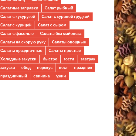
Салатные заправки
Салат рыбный
Салат с кукурузой
Салат с куриной грудкой
Салат с курицей
Салат с сыром
Салат с фасолью
Салаты без майонеза
Салаты на скорую руку
Салаты овощные
Салаты праздничные
Салаты простые
Холодные закуски
быстро
гости
завтрак
закуска
обед
перекус
пост
праздник
праздничный
свинина
ужин