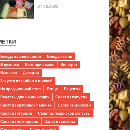
24.12.2022
МЕТКИ
Блюда из апельсинов
Блюда из яиц
В духовке
Вегетарианские
Винегрет
Выпечка
Десерты
Закуски из грибов и овощей
На праздничный стол
Птица
Рецепты
Рецепты для начинающих
Салат из капусты
Салат из крабовых палочек
Салат из моркови
Салат из огурцов
Салат из пекинской капусты
Салат из помидоров
Салат из свеклы
Салат из яиц
Салат мясной