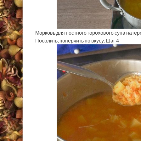
Морковь для постного горохового супа натерет
Посолить, поперчить по вкусу. Шаг 4