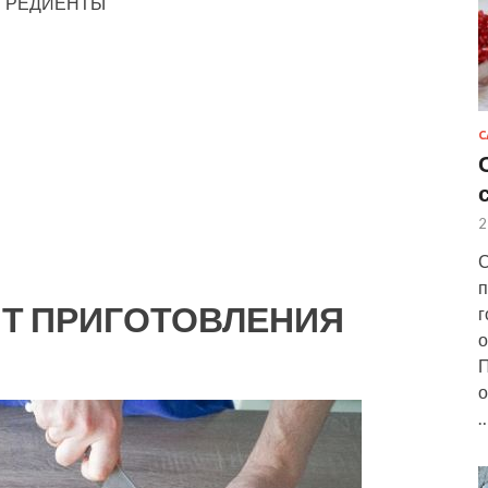
ИНГРЕДИЕНТЫ
С
2
С
п
Т ПРИГОТОВЛЕНИЯ
г
о
П
о