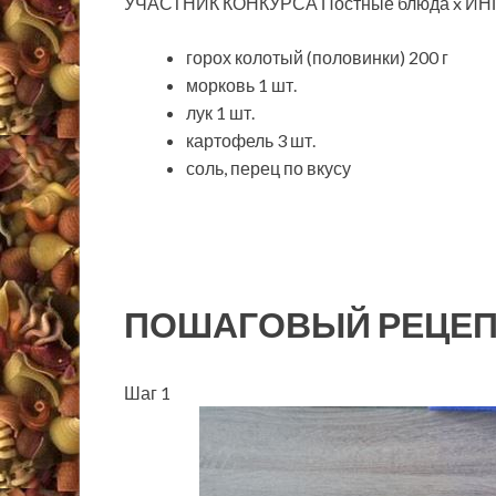
УЧАСТНИК КОНКУРСА Постные блюда x 
горох колотый (половинки) 200 г
морковь 1 шт.
лук 1 шт.
картофель 3 шт.
соль, перец по вкусу
ПОШАГОВЫЙ РЕЦЕП
Шаг 1