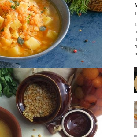
1
1
п
п
п
и