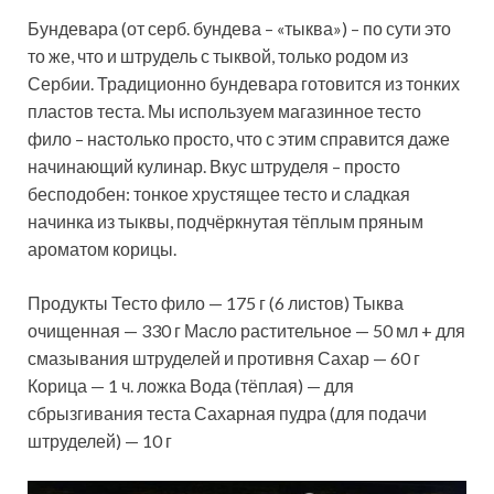
Бундевара (от серб. бундева – «тыква») – по сути это
то же, что и штрудель с тыквой, только родом из
Сербии. Традиционно бундевара готовится из тонких
пластов теста. Мы используем магазинное тесто
фило – настолько просто, что с этим справится даже
начинающий кулинар. Вкус
штруделя – просто
бесподобен: тонкое хрустящее тесто и сладкая
начинка из тыквы, подчёркнутая тёплым пряным
ароматом корицы.
Продукты Тесто фило — 175 г (6 листов) Тыква
очищенная — 330 г Масло растительное — 50 мл + для
смазывания штруделей и противня Сахар — 60 г
Корица — 1 ч. ложка Вода (тёплая) — для
сбрызгивания теста Сахарная пудра (для подачи
штруделей) — 10 г