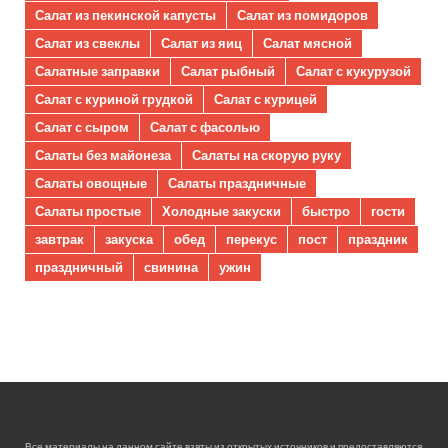
Салат из пекинской капусты
Салат из помидоров
Салат из свеклы
Салат из яиц
Салат мясной
Салатные заправки
Салат рыбный
Салат с кукурузой
Салат с куриной грудкой
Салат с курицей
Салат с сыром
Салат с фасолью
Салаты без майонеза
Салаты на скорую руку
Салаты овощные
Салаты праздничные
Салаты простые
Холодные закуски
быстро
гости
завтрак
закуска
обед
перекус
пост
праздник
праздничный
свинина
ужин
Все материалы на данном сайте взяты из открытых источников и предоставляются