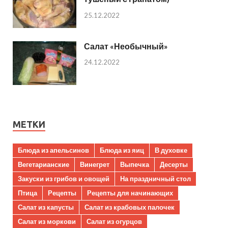
25.12.2022
Салат «Необычный»
24.12.2022
МЕТКИ
Блюда из апельсинов
Блюда из яиц
В духовке
Вегетарианские
Винегрет
Выпечка
Десерты
Закуски из грибов и овощей
На праздничный стол
Птица
Рецепты
Рецепты для начинающих
Салат из капусты
Салат из крабовых палочек
Салат из моркови
Салат из огурцов