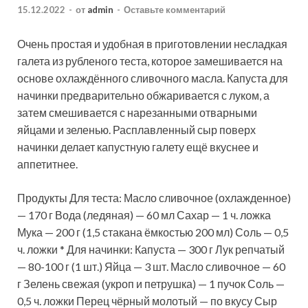
15.12.2022
-
от
admin
-
Оставьте комментарий
Очень простая и удобная в приготовлении несладкая
галета из рубленого теста, которое замешивается на
основе охлаждённого сливочного масла. Капуста для
начинки предварительно обжаривается с луком, а
затем смешивается с нарезанными отварными
яйцами и зеленью.
Расплавленный сыр поверх
начинки делает капустную галету ещё вкуснее и
аппетитнее.
Продукты Для теста: Масло сливочное (охлажденное)
— 170 г Вода (ледяная) — 60 мл Сахар — 1 ч. ложка
Мука — 200 г (1,5 стакана ёмкостью 200 мл) Соль — 0,5
ч. ложки * Для начинки: Капуста — 300 г Лук репчатый
— 80-100 г (1 шт.) Яйца — 3 шт. Масло сливочное — 60
г Зелень свежая (укроп и петрушка) — 1 пучок Соль —
0,5 ч. ложки Перец чёрный молотый — по вкусу Сыр