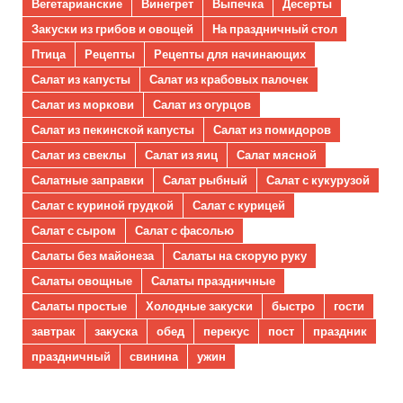
Вегетарианские
Винегрет
Выпечка
Десерты
Закуски из грибов и овощей
На праздничный стол
Птица
Рецепты
Рецепты для начинающих
Салат из капусты
Салат из крабовых палочек
Салат из моркови
Салат из огурцов
Салат из пекинской капусты
Салат из помидоров
Салат из свеклы
Салат из яиц
Салат мясной
Салатные заправки
Салат рыбный
Салат с кукурузой
Салат с куриной грудкой
Салат с курицей
Салат с сыром
Салат с фасолью
Салаты без майонеза
Салаты на скорую руку
Салаты овощные
Салаты праздничные
Салаты простые
Холодные закуски
быстро
гости
завтрак
закуска
обед
перекус
пост
праздник
праздничный
свинина
ужин