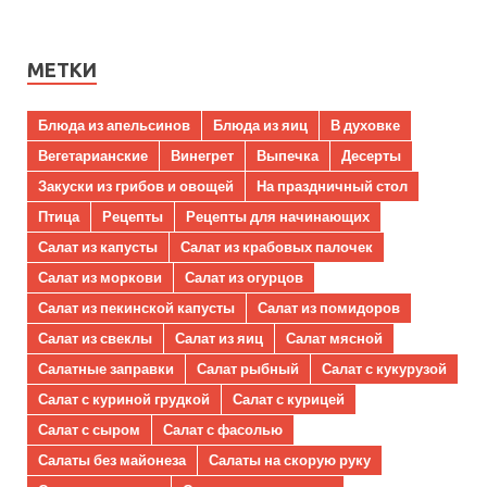
МЕТКИ
Блюда из апельсинов
Блюда из яиц
В духовке
Вегетарианские
Винегрет
Выпечка
Десерты
Закуски из грибов и овощей
На праздничный стол
Птица
Рецепты
Рецепты для начинающих
Салат из капусты
Салат из крабовых палочек
Салат из моркови
Салат из огурцов
Салат из пекинской капусты
Салат из помидоров
Салат из свеклы
Салат из яиц
Салат мясной
Салатные заправки
Салат рыбный
Салат с кукурузой
Салат с куриной грудкой
Салат с курицей
Салат с сыром
Салат с фасолью
Салаты без майонеза
Салаты на скорую руку