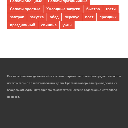
Салаты овощные
Салаты праздничные
Салаты простые
Холодные закуски
быстро
гости
завтрак
закуска
обед
перекус
пост
праздник
праздничный
свинина
ужин
Все материалы на данном сайте взяты из открытых источников и предоставляются
исключительно в ознакомительных целях. Права на материалы принадлежат их
владельцам. Администрация сайта ответственности за содержание материала
не несет.