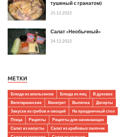
тушеный с гранатом)
25.12.2022
Салат «Необычный»
24.12.2022
МЕТКИ
Блюда из апельсинов
Блюда из яиц
В духовке
Вегетарианские
Винегрет
Выпечка
Десерты
Закуски из грибов и овощей
На праздничный стол
Птица
Рецепты
Рецепты для начинающих
Салат из капусты
Салат из крабовых палочек
Салат из моркови
Салат из огурцов