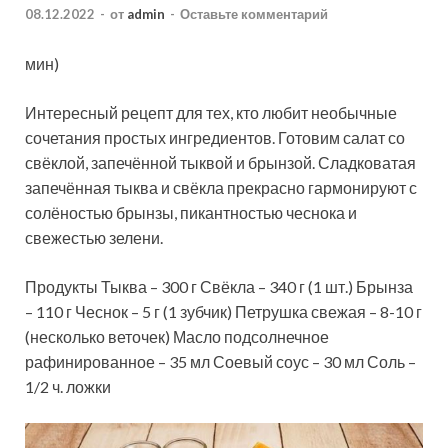
08.12.2022
-
от
admin
-
Оставьте комментарий
мин)
Интересный рецепт для тех, кто любит необычные
сочетания простых ингредиентов. Готовим салат со
свёклой, запечённой тыквой и брынзой. Сладковатая
запечённая тыква и свёкла прекрасно гармонируют с
солёностью брынзы, пикантностью чеснока и
свежестью зелени.
Продукты Тыква – 300 г Свёкла – 340 г (1 шт.) Брынза
– 110 г Чеснок – 5 г (1 зубчик) Петрушка свежая – 8-10 г
(несколько веточек) Масло подсолнечное
рафинированное – 35 мл Соевый соус – 30 мл Соль –
1/2 ч. ложки