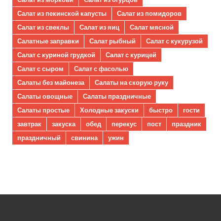
Салат из пекинской капусты
Салат из помидоров
Салат из свеклы
Салат из яиц
Салат мясной
Салатные заправки
Салат рыбный
Салат с кукурузой
Салат с куриной грудкой
Салат с курицей
Салат с сыром
Салат с фасолью
Салаты без майонеза
Салаты на скорую руку
Салаты овощные
Салаты праздничные
Салаты простые
Холодные закуски
быстро
гости
завтрак
закуска
обед
перекус
пост
праздник
праздничный
свинина
ужин