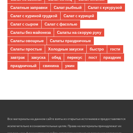
Салатные заправки
Салат рыбный
Салат с кукурузой
Салат с куриной грудкой
Салат с курицей
Салат с сыром
Салат с фасолью
Салаты без майонеза
Салаты на скорую руку
Салаты овощные
Салаты праздничные
Салаты простые
Холодные закуски
быстро
гости
завтрак
закуска
обед
перекус
пост
праздник
праздничный
свинина
ужин
Все материалы на данном сайте взяты из открытых источников и предоставляются
исключительно в ознакомительных целях. Права на материалы принадлежат их
владельцам. Администрация сайта ответственности за содержание материала