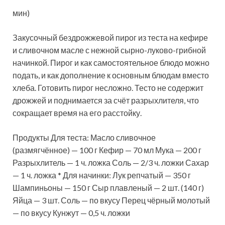
мин)
Закусочный бездрожжевой пирог из теста на кефире
и сливочном масле с нежной сырно-луково-грибной
начинкой. Пирог и как самостоятельное блюдо можно
подать, и как дополнение к основным блюдам вместо
хлеба. Готовить пирог несложно. Тесто не содержит
дрожжей и
поднимается за счёт разрыхлителя, что
сокращает время на его расстойку.
Продукты Для теста: Масло сливочное
(размягчённое) — 100 г Кефир — 70 мл Мука — 200 г
Разрыхлитель — 1 ч. ложка Соль — 2/3 ч. ложки Сахар
— 1 ч. ложка * Для начинки: Лук репчатый — 350 г
Шампиньоны — 150 г Сыр плавленый — 2 шт. (140 г)
Яйца — 3 шт. Соль — по вкусу Перец чёрный молотый
— по вкусу Кунжут — 0,5 ч. ложки