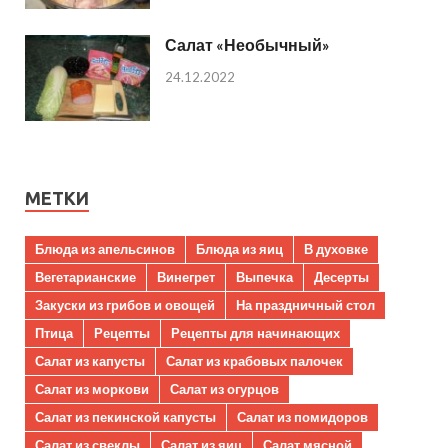
Салат «Необычный»
24.12.2022
МЕТКИ
Блюда из апельсинов
Блюда из яиц
В духовке
Вегетарианские
Винегрет
Выпечка
Десерты
Закуски из грибов и овощей
На праздничный стол
Птица
Рецепты
Рецепты для начинающих
Салат из капусты
Салат из крабовых палочек
Салат из моркови
Салат из огурцов
Салат из пекинской капусты
Салат из помидоров
Салат из свеклы
Салат из яиц
Салат мясной