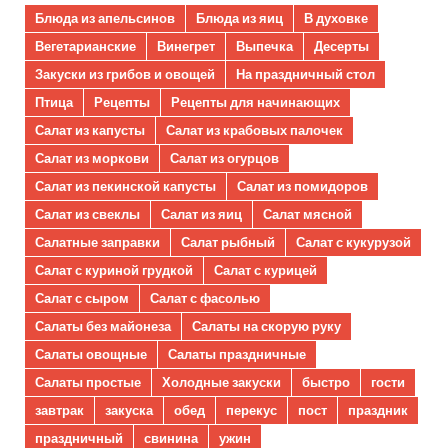
Блюда из апельсинов
Блюда из яиц
В духовке
Вегетарианские
Винегрет
Выпечка
Десерты
Закуски из грибов и овощей
На праздничный стол
Птица
Рецепты
Рецепты для начинающих
Салат из капусты
Салат из крабовых палочек
Салат из моркови
Салат из огурцов
Салат из пекинской капусты
Салат из помидоров
Салат из свеклы
Салат из яиц
Салат мясной
Салатные заправки
Салат рыбный
Салат с кукурузой
Салат с куриной грудкой
Салат с курицей
Салат с сыром
Салат с фасолью
Салаты без майонеза
Салаты на скорую руку
Салаты овощные
Салаты праздничные
Салаты простые
Холодные закуски
быстро
гости
завтрак
закуска
обед
перекус
пост
праздник
праздничный
свинина
ужин