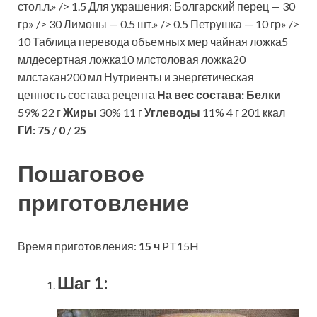
стол.л.» /> 1.5 Для украшения: Болгарский перец — 30
гр» /> 30 Лимоны — 0.5 шт.» /> 0.5 Петрушка — 10 гр» />
10 Таблица перевода объемных мер чайная ложка5
млдесертная ложка10 млстоловая ложка20
млстакан200 мл Нутриенты и энергетическая
ценность состава рецепта
На вес состава:
Белки
59% 22 г
Жиры
30% 11 г
Углеводы
11% 4 г 201 ккал
ГИ:
75
/
0
/
25
Пошаговое
приготовление
Время приготовления:
15 ч
PT15H
Шаг 1: