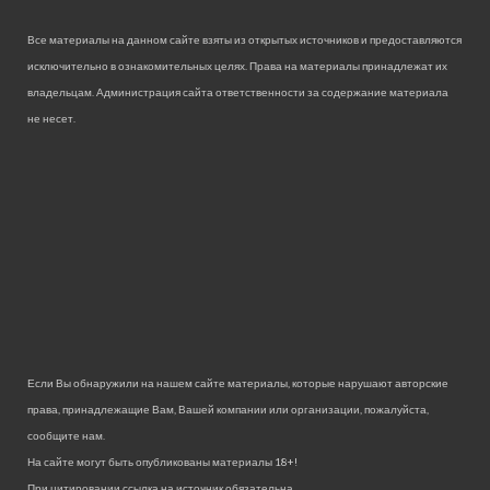
Все материалы на данном сайте взяты из открытых источников и предоставляются
исключительно в ознакомительных целях. Права на материалы принадлежат их
владельцам. Администрация сайта ответственности за содержание материала
не несет.
Если Вы обнаружили на нашем сайте материалы, которые нарушают авторские
права, принадлежащие Вам, Вашей компании или организации, пожалуйста,
сообщите нам.
На сайте могут быть опубликованы материалы 18+!
При цитировании ссылка на источник обязательна.