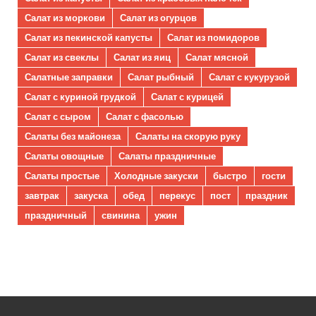
Салат из моркови
Салат из огурцов
Салат из пекинской капусты
Салат из помидоров
Салат из свеклы
Салат из яиц
Салат мясной
Салатные заправки
Салат рыбный
Салат с кукурузой
Салат с куриной грудкой
Салат с курицей
Салат с сыром
Салат с фасолью
Салаты без майонеза
Салаты на скорую руку
Салаты овощные
Салаты праздничные
Салаты простые
Холодные закуски
быстро
гости
завтрак
закуска
обед
перекус
пост
праздник
праздничный
свинина
ужин