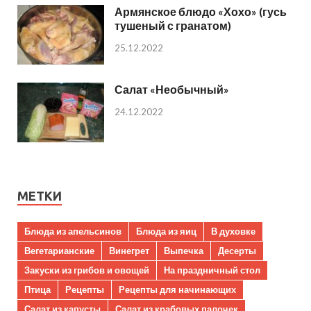
Армянское блюдо «Хохо» (гусь
тушеный с гранатом)
25.12.2022
Салат «Необычный»
24.12.2022
МЕТКИ
Блюда из апельсинов
Блюда из яиц
В духовке
Вегетарианские
Винегрет
Выпечка
Десерты
Закуски из грибов и овощей
На праздничный стол
Птица
Рецепты
Рецепты для начинающих
Салат из капусты
Салат из крабовых палочек