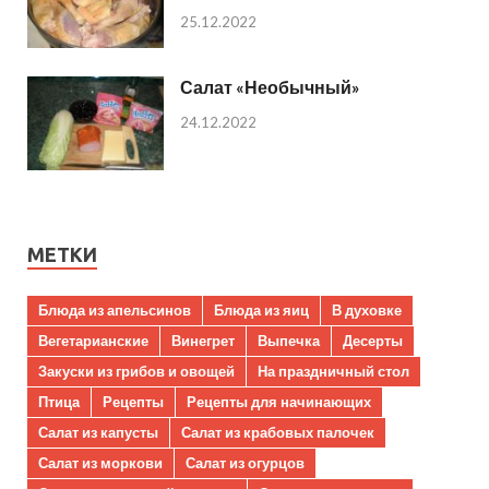
25.12.2022
Салат «Необычный»
24.12.2022
МЕТКИ
Блюда из апельсинов
Блюда из яиц
В духовке
Вегетарианские
Винегрет
Выпечка
Десерты
Закуски из грибов и овощей
На праздничный стол
Птица
Рецепты
Рецепты для начинающих
Салат из капусты
Салат из крабовых палочек
Салат из моркови
Салат из огурцов