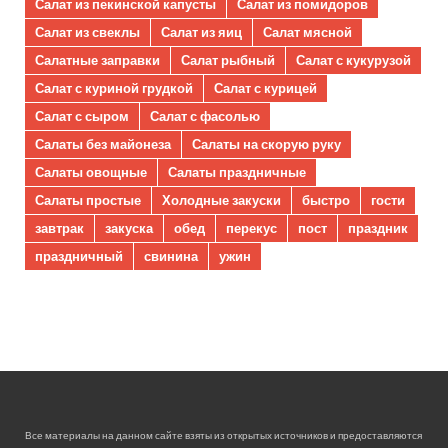
Салат из пекинской капусты
Салат из помидоров
Салат из свеклы
Салат из яиц
Салат мясной
Салатные заправки
Салат рыбный
Салат с кукурузой
Салат с куриной грудкой
Салат с курицей
Салат с сыром
Салат с фасолью
Салаты без майонеза
Салаты на скорую руку
Салаты овощные
Салаты праздничные
Салаты простые
Холодные закуски
быстро
гости
завтрак
закуска
обед
перекус
пост
праздник
праздничный
свинина
ужин
Все материалы на данном сайте взяты из открытых источников и предоставляются