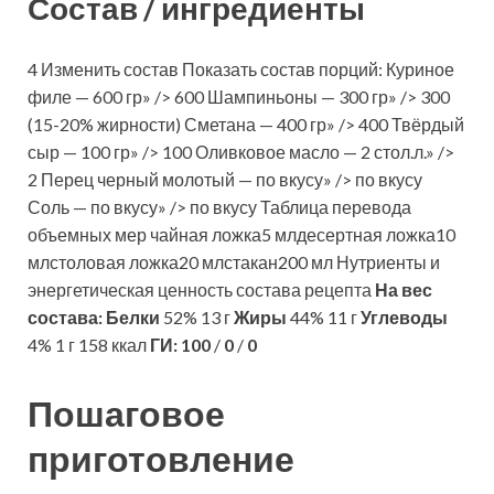
Состав / ингредиенты
4 Изменить состав Показать состав порций: Куриное
филе — 600 гр» /> 600 Шампиньоны — 300 гр» /> 300
(15-20% жирности) Сметана — 400 гр» /> 400 Твёрдый
сыр — 100 гр» /> 100 Оливковое масло — 2 стол.л.» />
2 Перец черный молотый — по вкусу» /> по вкусу
Соль — по вкусу» /> по вкусу Таблица перевода
объемных мер чайная ложка5 млдесертная ложка10
млстоловая ложка20 млстакан200 мл Нутриенты и
энергетическая ценность состава рецепта
На вес
состава:
Белки
52% 13 г
Жиры
44% 11 г
Углеводы
4% 1 г 158 ккал
ГИ:
100
/
0
/
0
Пошаговое
приготовление