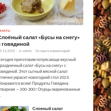
АЛАТЫ
Слоёный салат «Бусы на снегу»
с говядиной
5.12.2022
-
от
admin
-
Оставьте комментарий
егодня приготовим потрясающе вкусный
раздничный салат «Бусы на снегу» с
овядиной. Этот сытный мясной салат
тлично украсит новогодний стол 2023.
онравится всем! Продукты Говядина
тварная — 200-300 г Огурцы маринованные
…
Слоеный салат