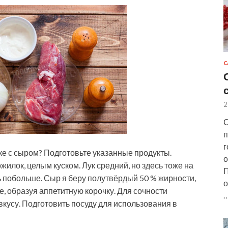
С
2
С
п
г
ке с сыром? Подготовьте указанные продукты.
о
жилок, целым куском. Лук средний, но здесь тоже на
П
ь побольше. Сыр я беру полутвёрдый 50 % жирности,
о
е, образуя аппетитную корочку. Для сочности
вкусу. Подготовить посуду для использования в