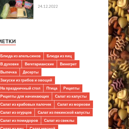
24.12.2022
МЕТКИ
Блюда из апельсинов
Блюда из яиц
В духовке
Вегетарианские
Винегрет
Выпечка
Десерты
Закуски из грибов и овощей
На праздничный стол
Птица
Рецепты
Рецепты для начинающих
Салат из капусты
Салат из крабовых палочек
Салат из моркови
Салат из огурцов
Салат из пекинской капусты
Салат из помидоров
Салат из свеклы
Салат из яиц
Салат мясной