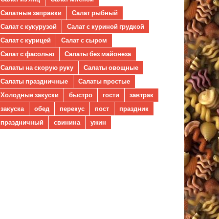
Салатные заправки
Салат рыбный
Салат с кукурузой
Салат с куриной грудкой
Салат с курицей
Салат с сыром
Салат с фасолью
Салаты без майонеза
Салаты на скорую руку
Салаты овощные
Салаты праздничные
Салаты простые
Холодные закуски
быстро
гости
завтрак
закуска
обед
перекус
пост
праздник
праздничный
свинина
ужин