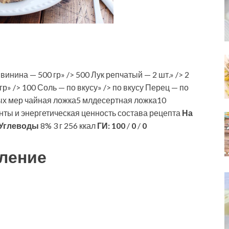
инина — 500 гр» /> 500 Лук репчатый — 2 шт.» /> 2
р» /> 100 Соль — по вкусу» /> по вкусу Перец — по
ных мер чайная ложка5 млдесертная ложка10
ты и энергетическая ценность состава рецепта
На
Углеводы
8% 3 г 256 ккал
ГИ:
100
/
0
/
0
ление