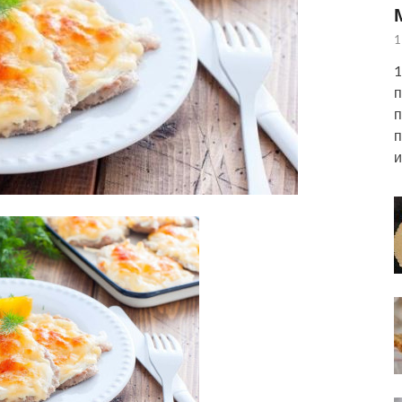
1
1
п
п
п
и