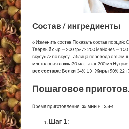
Состав / ингредиенты
6 Изменить состав Показать состав порций: Св
Твёрдый сыр — 200 гр» /> 200 Майонез — 100 г
вкусу» /> по вкусу Таблица перевода объем
млстоловая ложка20 млстакан200 мл Нутриен
вес состава:
Белки
34% 13 г
Жиры
58% 22 г
Пошаговое приготов
Время приготовления:
35 мин
PT35M
Шаг 1: