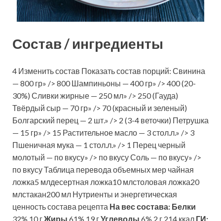
Состав / ингредиенты
4 Изменить состав Показать состав порций: Свинина
— 800 гр» /> 800 Шампиньоны — 400 гр» /> 400 (20-
30%) Сливки жирные — 250 мл» /> 250 (Гауда)
Твёрдый сыр — 70 гр» /> 70 (красный и зеленый)
Болгарский перец — 2 шт.» /> 2 (3-4 веточки) Петрушка
— 15 гр» /> 15 Растительное масло — 3 стол.л.» /> 3
Пшеничная мука — 1 стол.л.» /> 1 Перец черный
молотый — по вкусу» /> по вкусу Соль — по вкусу» />
по вкусу Таблица перевода объемных мер чайная
ложка5 млдесертная ложка10 млстоловая ложка20
млстакан200 мл Нутриенты и энергетическая
ценность состава рецепта
На вес состава:
Белки
32% 10 г
Жиры
61% 19 г
Углеводы
6% 2 г 214 ккал
ГИ: