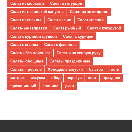
Салат из моркови
Салат из огурцов
Салат из пекинской капусты
Салат из помидоров
Салат из свеклы
Салат из яиц
Салат мясной
Салатные заправки
Салат рыбный
Салат с кукурузой
Салат с куриной грудкой
Салат с курицей
Салат с сыром
Салат с фасолью
Салаты без майонеза
Салаты на скорую руку
Салаты овощные
Салаты праздничные
Салаты простые
Холодные закуски
быстро
гости
завтрак
закуска
обед
перекус
пост
праздник
праздничный
свинина
ужин