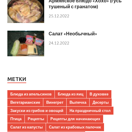
Армянское блюдо «Хохо» (гусь
тушеный с гранатом)
25.12.2022
Салат «Необычный»
24.12.2022
МЕТКИ
Блюда из апельсинов
Блюда из яиц
В духовке
Вегетарианские
Винегрет
Выпечка
Десерты
Закуски из грибов и овощей
На праздничный стол
Птица
Рецепты
Рецепты для начинающих
Салат из капусты
Салат из крабовых палочек