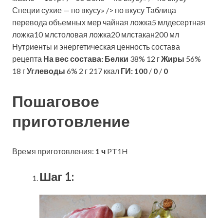
Специи сухие — по вкусу» /> по вкусу Таблица
перевода объемных мер чайная ложка5 млдесертная
ложка10 млстоловая ложка20 млстакан200 мл
Нутриенты и энергетическая ценность состава
рецепта
На вес состава:
Белки
38% 12 г
Жиры
56%
18 г
Углеводы
6% 2 г 217 ккал
ГИ:
100
/
0
/
0
Пошаговое
приготовление
Время приготовления:
1 ч
PT1H
Шаг 1: