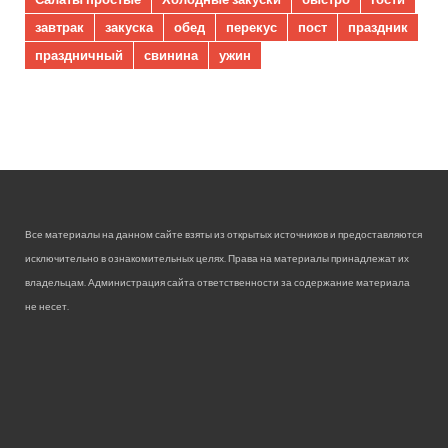
завтрак
закуска
обед
перекус
пост
праздник
праздничный
свинина
ужин
Все материалы на данном сайте взяты из открытых источников и предоставляются
исключительно в ознакомительных целях. Права на материалы принадлежат их
владельцам. Администрация сайта ответственности за содержание материала
не несет.