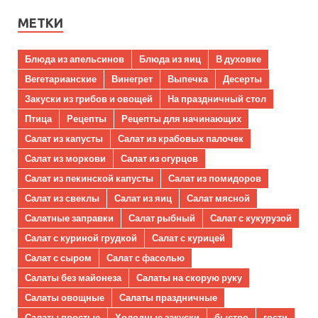
МЕТКИ
Блюда из апельсинов
Блюда из яиц
В духовке
Вегетарианские
Винегрет
Выпечка
Десерты
Закуски из грибов и овощей
На праздничный стол
Птица
Рецепты
Рецепты для начинающих
Салат из капусты
Салат из крабовых палочек
Салат из моркови
Салат из огурцов
Салат из пекинской капусты
Салат из помидоров
Салат из свеклы
Салат из яиц
Салат мясной
Салатные заправки
Салат рыбный
Салат с кукурузой
Салат с куриной грудкой
Салат с курицей
Салат с сыром
Салат с фасолью
Салаты без майонеза
Салаты на скорую руку
Салаты овощные
Салаты праздничные
Салаты простые
Холодные закуски
быстро
гости