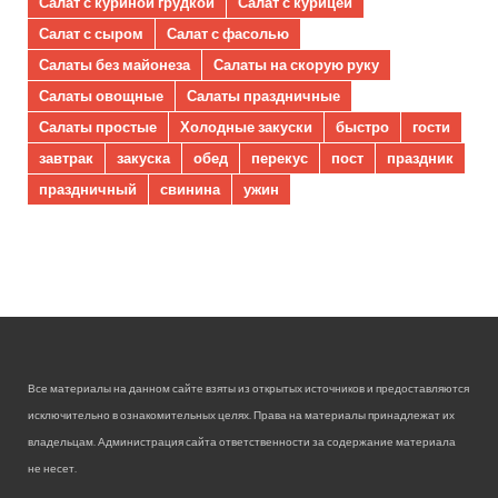
Салат с куриной грудкой
Салат с курицей
Салат с сыром
Салат с фасолью
Салаты без майонеза
Салаты на скорую руку
Салаты овощные
Салаты праздничные
Салаты простые
Холодные закуски
быстро
гости
завтрак
закуска
обед
перекус
пост
праздник
праздничный
свинина
ужин
Все материалы на данном сайте взяты из открытых источников и предоставляются
исключительно в ознакомительных целях. Права на материалы принадлежат их
владельцам. Администрация сайта ответственности за содержание материала
не несет.