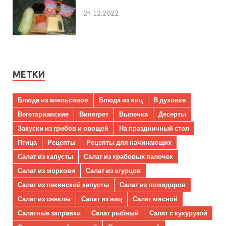
24.12.2022
МЕТКИ
Блюда из апельсинов
Блюда из яиц
В духовке
Вегетарианские
Винегрет
Выпечка
Десерты
Закуски из грибов и овощей
На праздничный стол
Птица
Рецепты
Рецепты для начинающих
Салат из капусты
Салат из крабовых палочек
Салат из моркови
Салат из огурцов
Салат из пекинской капусты
Салат из помидоров
Салат из свеклы
Салат из яиц
Салат мясной
Салатные заправки
Салат рыбный
Салат с кукурузой