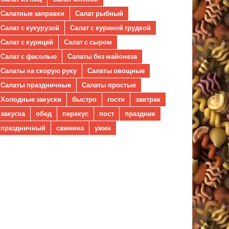
Салатные заправки
Салат рыбный
Салат с кукурузой
Салат с куриной грудкой
Салат с курицей
Салат с сыром
Салат с фасолью
Салаты без майонеза
Салаты на скорую руку
Салаты овощные
Салаты праздничные
Салаты простые
Холодные закуски
быстро
гости
завтрак
закуска
обед
перекус
пост
праздник
праздничный
свинина
ужин