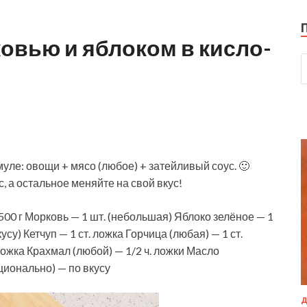
овью и яблоком в кисло-
е: овощи + мясо (любое) + затейливый соус. 🙂
, а остальное меняйте на свой вкус!
500 г Морковь — 1 шт.
(небольшая) Яблоко зелёное — 1
усу) Кетчуп — 1 ст. ложка Горчица (любая) — 1 ст.
ложка Крахмал (любой) — 1/2 ч. ложки Масло
ционально) — по вкусу
Д