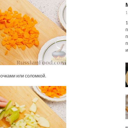
1
1
п
п
п
и
очками или соломкой.