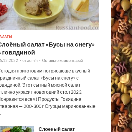
АЛАТЫ
Слоёный салат «Бусы на снегу»
с говядиной
5.12.2022
-
от
admin
-
Оставьте комментарий
егодня приготовим потрясающе вкусный
раздничный салат «Бусы на снегу» с
овядиной. Этот сытный мясной салат
тлично украсит новогодний стол 2023.
онравится всем! Продукты Говядина
тварная — 200-300 г Огурцы маринованные
…
Слоеный салат