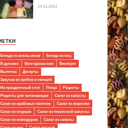
24.12.2022
МЕТКИ
Блюда из апельсинов
Блюда из яиц
В духовке
Вегетарианские
Винегрет
Выпечка
Десерты
Закуски из грибов и овощей
На праздничный стол
Птица
Рецепты
Рецепты для начинающих
Салат из капусты
Салат из крабовых палочек
Салат из моркови
Салат из огурцов
Салат из пекинской капусты
Салат из помидоров
Салат из свеклы
Салат из яиц
Салат мясной