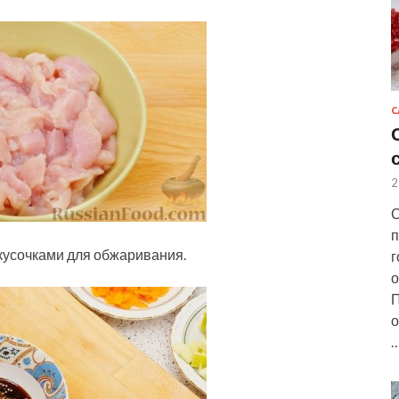
С
2
С
п
кусочками для обжаривания.
г
о
П
о