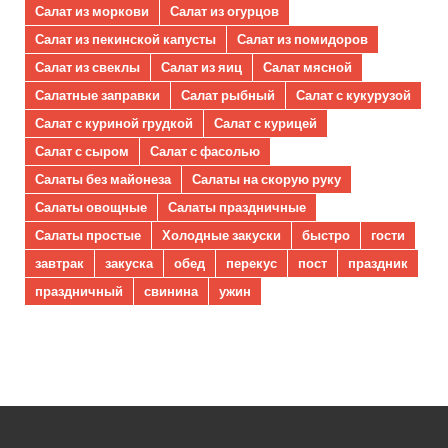
Салат из моркови
Салат из огурцов
Салат из пекинской капусты
Салат из помидоров
Салат из свеклы
Салат из яиц
Салат мясной
Салатные заправки
Салат рыбный
Салат с кукурузой
Салат с куриной грудкой
Салат с курицей
Салат с сыром
Салат с фасолью
Салаты без майонеза
Салаты на скорую руку
Салаты овощные
Салаты праздничные
Салаты простые
Холодные закуски
быстро
гости
завтрак
закуска
обед
перекус
пост
праздник
праздничный
свинина
ужин