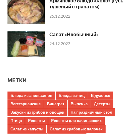
Армянское блюдо «Хохо» (гусь
тушеный с гранатом)
25.12.2022
Салат «Необычный»
24.12.2022
МЕТКИ
Блюда из апельсинов
Блюда из яиц
В духовке
Вегетарианские
Винегрет
Выпечка
Десерты
Закуски из грибов и овощей
На праздничный стол
Птица
Рецепты
Рецепты для начинающих
Салат из капусты
Салат из крабовых палочек