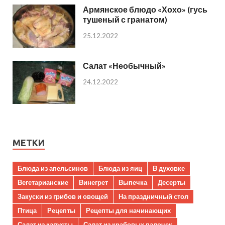
Армянское блюдо «Хохо» (гусь
тушеный с гранатом)
25.12.2022
Салат «Необычный»
24.12.2022
МЕТКИ
Блюда из апельсинов
Блюда из яиц
В духовке
Вегетарианские
Винегрет
Выпечка
Десерты
Закуски из грибов и овощей
На праздничный стол
Птица
Рецепты
Рецепты для начинающих
Салат из капусты
Салат из крабовых палочек