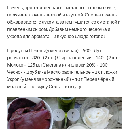
Печень, приготовленная в сметанно-сырном соусе,
получается очень нежной и вкусной. Сперва печень
обжаривается с луком, а затем тушится со сметаной и
плавленым сыром. Добавим немного чесночка и
укропа для аромата – и вкусное блюдо готово!
Продукты Печень (у меня
свиная) – 500 г Лук
репчатый – 320 г (2 шт.) Сыр плавленый – 140 г (2 шт.)
Молоко – 125 мл Сметана или сливки 20 % – 100 г
Чеснок – 2 зубчика Масло растительное – 2 ст. ложки
Укроп (у меня замороженный) – 10 г Перец чёрный
молотый – по вкусу Соль – по вкусу