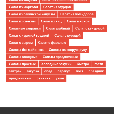
Салат из моркови
Салат из огурцов
Салат из пекинской капусты
Салат из помидоров
Салат из свеклы
Салат из яиц
Салат мясной
Салатные заправки
Салат рыбный
Салат с кукурузой
Салат с куриной грудкой
Салат с курицей
Салат с сыром
Салат с фасолью
Салаты без майонеза
Салаты на скорую руку
Салаты овощные
Салаты праздничные
Салаты простые
Холодные закуски
быстро
гости
завтрак
закуска
обед
перекус
пост
праздник
праздничный
свинина
ужин