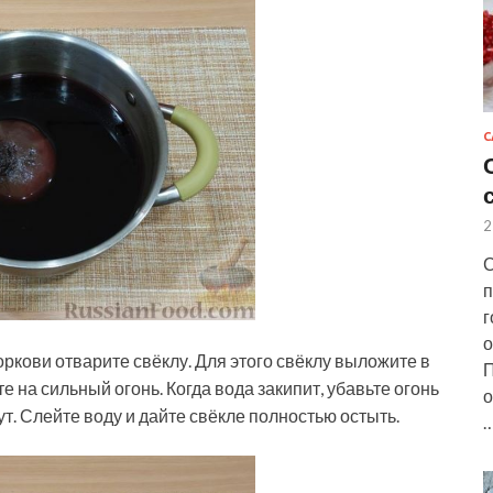
С
2
С
п
г
о
кови отварите свёклу. Для этого свёклу выложите в
П
е на сильный огонь. Когда вода закипит, убавьте огонь
о
ут. Слейте воду и дайте свёкле полностью остыть.