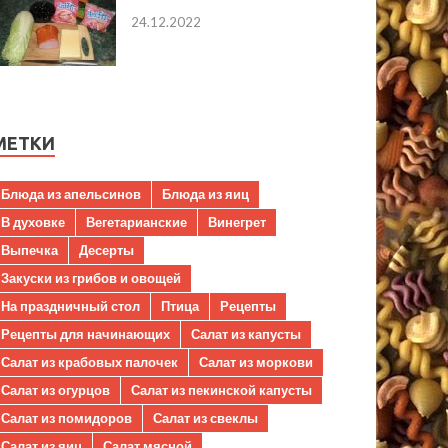
24.12.2022
МЕТКИ
Блюда из апельсинов
Блюда из яиц
В духовке
Вегетарианские
Винегрет
Выпечка
Десерты
Закуски из грибов и овощей
На праздничный стол
Птица
Рецепты
Рецепты для начинающих
Салат из капусты
Салат из крабовых палочек
Салат из моркови
Салат из огурцов
Салат из пекинской капусты
Салат из помидоров
Салат из свеклы
Салат из яиц
Салат мясной