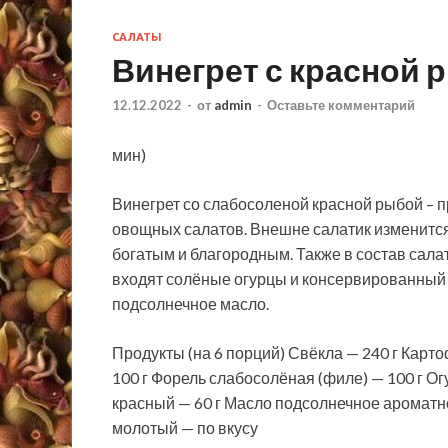
САЛАТЫ
Винегрет с красной 
12.12.2022
-
от
admin
-
Оставьте комментарий
мин)
Винегрет со слабосоленой красной рыбой – 
овощных салатов. Внешне салатик изменится м
богатым и благородным. Также в состав сал
входят солёные огурцы и консервированный 
подсолнечное масло.
Продукты (на 6 порций) Свёкла — 240 г Кар
100 г Форель слабосолёная (филе) — 100 г Ог
красный — 60 г Масло подсолнечное ароматно
молотый — по вкусу