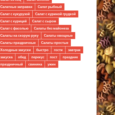
Салатные заправки
Салат рыбный
Салат с кукурузой
Салат с куриной грудкой
Салат с курицей
Салат с сыром
Салат с фасолью
Салаты без майонеза
Салаты на скорую руку
Салаты овощные
Салаты праздничные
Салаты простые
Холодные закуски
быстро
гости
завтрак
закуска
обед
перекус
пост
праздник
праздничный
свинина
ужин