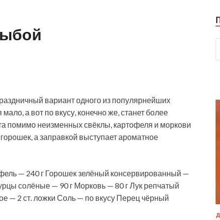
рыбой
праздничный вариант одного из популярнейших
ало, а вот по вкусу, конечно же, станет более
ата помимо неизменных свёклы, картофеля и
моркови
горошек, а заправкой выступает ароматное
тофель — 240 г Горошек зелёный консервированный —
урцы солёные — 90 г Морковь — 80 г Лук репчатый
е — 2 ст. ложки Соль — по вкусу Перец чёрный
Д