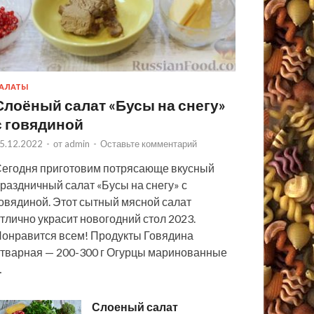
АЛАТЫ
Слоёный салат «Бусы на снегу»
с говядиной
5.12.2022
-
от
admin
-
Оставьте комментарий
егодня приготовим потрясающе вкусный
раздничный салат «Бусы на снегу» с
овядиной. Этот сытный мясной салат
тлично украсит новогодний стол 2023.
онравится всем! Продукты Говядина
тварная — 200-300 г Огурцы маринованные
…
Слоеный салат