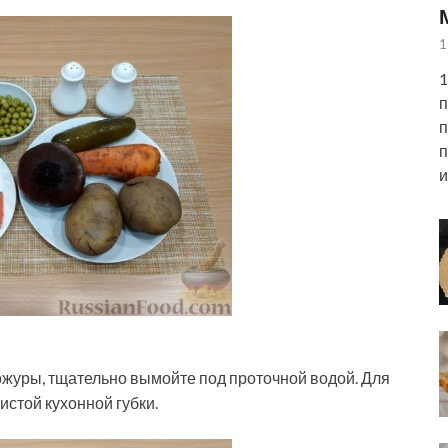
1
1
п
п
п
и
кожуры, тщательно вымойте под проточной водой. Для
истой кухонной губки.