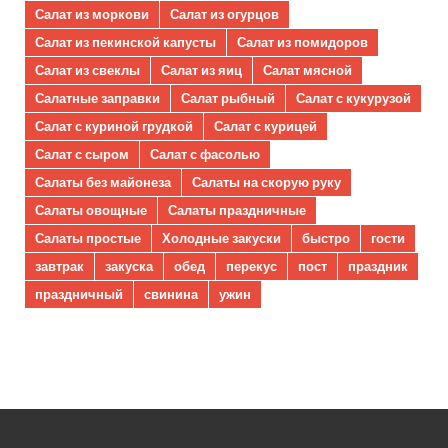
Салат из моркови
Салат из огурцов
Салат из пекинской капусты
Салат из помидоров
Салат из свеклы
Салат из яиц
Салат мясной
Салатные заправки
Салат рыбный
Салат с кукурузой
Салат с куриной грудкой
Салат с курицей
Салат с сыром
Салат с фасолью
Салаты без майонеза
Салаты на скорую руку
Салаты овощные
Салаты праздничные
Салаты простые
Холодные закуски
быстро
гости
завтрак
закуска
обед
перекус
пост
праздник
праздничный
свинина
ужин