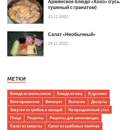
Армянское блюдо «Хохо» (гусь
тушеный с гранатом)
25.12.2022
Салат «Необычный»
24.12.2022
МЕТКИ
Блюда из апельсинов
Блюда из яиц
В духовке
Вегетарианские
Винегрет
Выпечка
Десерты
Закуски из грибов и овощей
На праздничный стол
Птица
Рецепты
Рецепты для начинающих
Салат из капусты
Салат из крабовых палочек