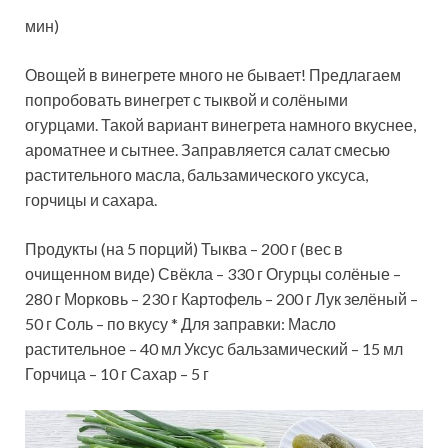
мин)
Овощей в винегрете много не бывает! Предлагаем
попробовать винегрет с тыквой и солёными
огурцами. Такой вариант винегрета намного вкуснее,
ароматнее и сытнее. Заправляется салат смесью
растительного масла, бальзамического уксуса,
горчицы и сахара.
Продукты (на 5 порций) Тыква – 200 г (вес в
очищенном виде) Свёкла – 330 г Огурцы солёные –
280 г Морковь – 230 г Картофель – 200 г Лук зелёный –
50 г Соль – по вкусу * Для заправки: Масло
растительное – 40 мл Уксус бальзамический – 15 мл
Горчица – 10 г Сахар – 5 г