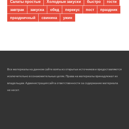
Салаты простые
Холодные закуски
быстро
гости
завтрак
закуска
обед
перекус
пост
праздник
праздничный
свинина
ужин
Все материалы на данном сайте взяты из открытых источников и предоставляются
исключительно в ознакомительных целях. Права на материалы принадлежат их
владельцам. Администрация сайта ответственности за содержание материала
не несет.