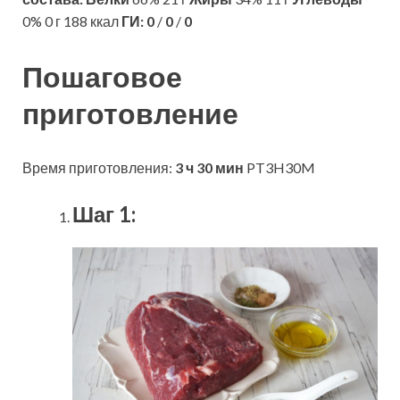
0% 0 г 188 ккал
ГИ:
0
/
0
/
0
Пошаговое
приготовление
Время приготовления:
3 ч 30 мин
PT3H30M
Шаг 1: