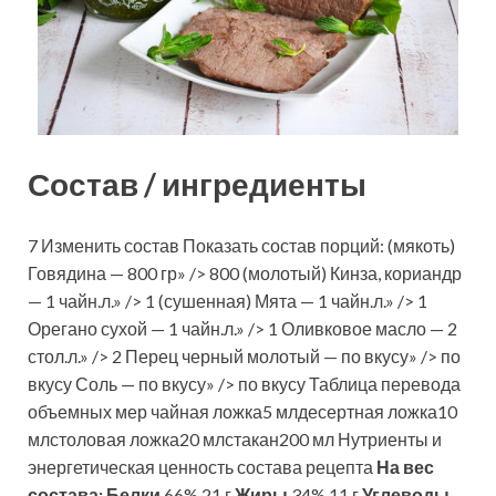
Состав / ингредиенты
7 Изменить состав Показать состав порций: (мякоть)
Говядина — 800 гр» /> 800 (молотый) Кинза, кориандр
— 1 чайн.л.» /> 1 (сушенная) Мята — 1 чайн.л.» /> 1
Орегано сухой — 1 чайн.л.» /> 1 Оливковое масло — 2
стол.л.» /> 2 Перец черный молотый — по вкусу» /> по
вкусу Соль — по вкусу» /> по вкусу Таблица перевода
объемных мер чайная ложка5 млдесертная ложка10
млстоловая ложка20 млстакан200 мл Нутриенты и
энергетическая ценность состава рецепта
На вес
состава:
Белки
66% 21 г
Жиры
34% 11 г
Углеводы