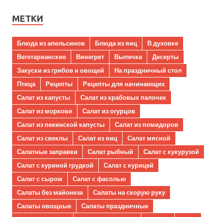
МЕТКИ
Блюда из апельсинов
Блюда из яиц
В духовке
Вегетарианские
Винегрет
Выпечка
Десерты
Закуски из грибов и овощей
На праздничный стол
Птица
Рецепты
Рецепты для начинающих
Салат из капусты
Салат из крабовых палочек
Салат из моркови
Салат из огурцов
Салат из пекинской капусты
Салат из помидоров
Салат из свеклы
Салат из яиц
Салат мясной
Салатные заправки
Салат рыбный
Салат с кукурузой
Салат с куриной грудкой
Салат с курицей
Салат с сыром
Салат с фасолью
Салаты без майонеза
Салаты на скорую руку
Салаты овощные
Салаты праздничные