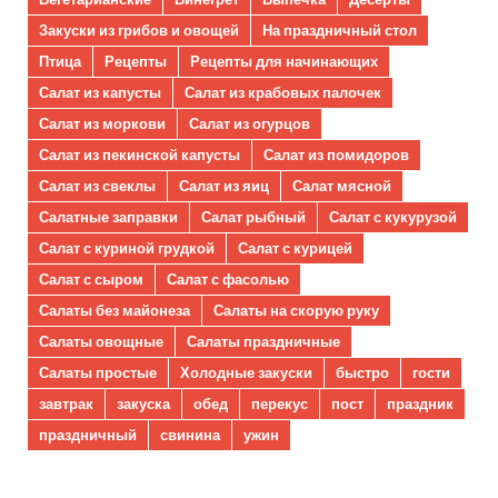
Закуски из грибов и овощей
На праздничный стол
Птица
Рецепты
Рецепты для начинающих
Салат из капусты
Салат из крабовых палочек
Салат из моркови
Салат из огурцов
Салат из пекинской капусты
Салат из помидоров
Салат из свеклы
Салат из яиц
Салат мясной
Салатные заправки
Салат рыбный
Салат с кукурузой
Салат с куриной грудкой
Салат с курицей
Салат с сыром
Салат с фасолью
Салаты без майонеза
Салаты на скорую руку
Салаты овощные
Салаты праздничные
Салаты простые
Холодные закуски
быстро
гости
завтрак
закуска
обед
перекус
пост
праздник
праздничный
свинина
ужин