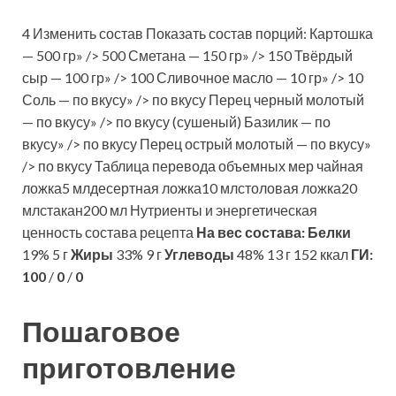
4 Изменить состав Показать состав порций: Картошка
— 500 гр» /> 500 Сметана — 150 гр» /> 150 Твёрдый
сыр — 100 гр» /> 100 Сливочное масло — 10 гр» /> 10
Соль — по вкусу» /> по вкусу Перец черный молотый
— по вкусу» /> по вкусу (сушеный) Базилик — по
вкусу» /> по вкусу Перец острый молотый — по вкусу»
/> по вкусу Таблица перевода объемных мер чайная
ложка5 млдесертная ложка10 млстоловая ложка20
млстакан200 мл Нутриенты и энергетическая
ценность состава рецепта
На вес состава:
Белки
19% 5 г
Жиры
33% 9 г
Углеводы
48% 13 г 152 ккал
ГИ:
100
/
0
/
0
Пошаговое
приготовление