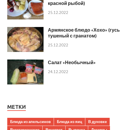
красной рыбой)
25.12.2022
Армянское блюдо «Хохо» (гусь
тушеный с гранатом)
25.12.2022
Салат «Необычный»
24.12.2022
МЕТКИ
Блюда из апельсинов
Блюда из яиц
В духовке
Вегетарианские
Винегрет
Выпечка
Десерты