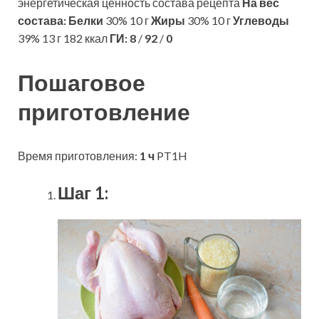
энергетическая ценность состава рецепта
На вес
состава:
Белки
30% 10 г
Жиры
30% 10 г
Углеводы
39% 13 г 182 ккал
ГИ:
8
/
92
/
0
Пошаговое
приготовление
Время приготовления:
1 ч
PT1H
Шаг 1: