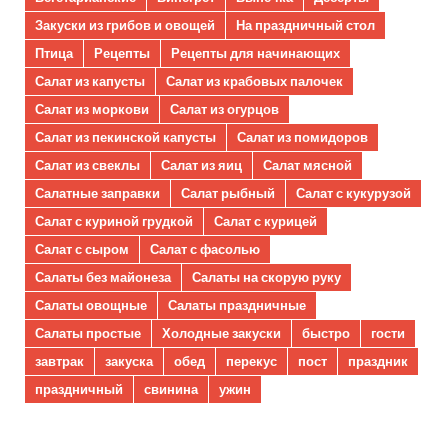
Закуски из грибов и овощей
На праздничный стол
Птица
Рецепты
Рецепты для начинающих
Салат из капусты
Салат из крабовых палочек
Салат из моркови
Салат из огурцов
Салат из пекинской капусты
Салат из помидоров
Салат из свеклы
Салат из яиц
Салат мясной
Салатные заправки
Салат рыбный
Салат с кукурузой
Салат с куриной грудкой
Салат с курицей
Салат с сыром
Салат с фасолью
Салаты без майонеза
Салаты на скорую руку
Салаты овощные
Салаты праздничные
Салаты простые
Холодные закуски
быстро
гости
завтрак
закуска
обед
перекус
пост
праздник
праздничный
свинина
ужин