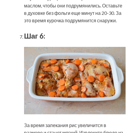
маслом, чтобы они подрумянились. Оставьте
в духовке без фольги еще минут на 20-30. За
это время курочка подрумянится снаружи.
Шаг 6:
За время запекания рис увеличится в
размере и станет мягкий. Извлеките блюдо из