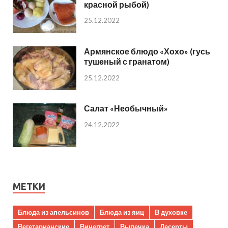
красной рыбой)
25.12.2022
Армянское блюдо «Хохо» (гусь
тушеный с гранатом)
25.12.2022
Салат «Необычный»
24.12.2022
МЕТКИ
Блюда из апельсинов
Блюда из яиц
В духовке
Вегетарианские
Винегрет
Выпечка
Десерты