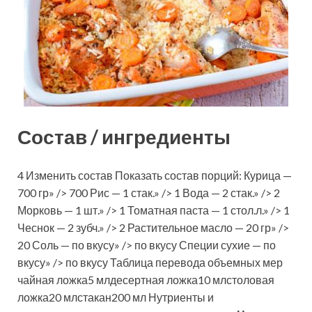
Состав / ингредиенты
4 Изменить состав Показать состав порций: Курица —
700 гр» /> 700 Рис — 1 стак.» /> 1 Вода — 2 стак.» /> 2
Морковь — 1 шт.» /> 1 Томатная паста — 1 стол.л.» /> 1
Чеснок — 2 зубч.» /> 2 Растительное масло — 20 гр» />
20 Соль — по вкусу» /> по вкусу Специи сухие — по
вкусу» /> по вкусу Таблица перевода объемных мер
чайная ложка5 млдесертная ложка10 млстоловая
ложка20 млстакан200 мл Нутриенты и