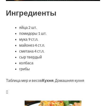
Ингредиенты
яйца 2 шт.
помидоры 1 шт.
мука 9 ст.л.
майонез 4 ст.л.
сметана 4 ст.л.
сыр твердый
колбаса
грибы
Таблица мер и весов
Кухня:
Домашняя кухня