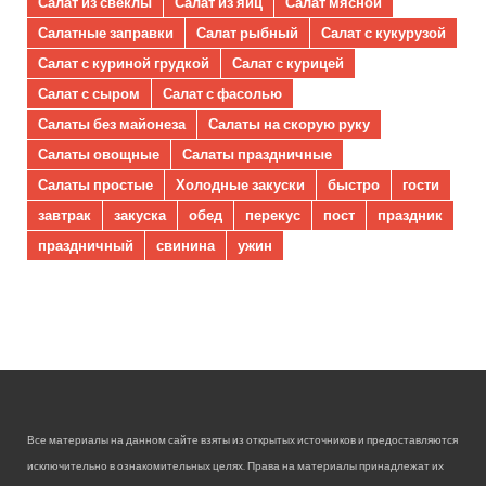
Салат из свеклы
Салат из яиц
Салат мясной
Салатные заправки
Салат рыбный
Салат с кукурузой
Салат с куриной грудкой
Салат с курицей
Салат с сыром
Салат с фасолью
Салаты без майонеза
Салаты на скорую руку
Салаты овощные
Салаты праздничные
Салаты простые
Холодные закуски
быстро
гости
завтрак
закуска
обед
перекус
пост
праздник
праздничный
свинина
ужин
Все материалы на данном сайте взяты из открытых источников и предоставляются
исключительно в ознакомительных целях. Права на материалы принадлежат их