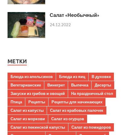
Салат «Необычный»
24.12.2022
МЕТКИ
Блюда из апельсинов
Блюда из яиц
В духовке
Вегетарианские
Винегрет
Выпечка
Десерты
Закуски из грибов и овощей
На праздничный стол
Птица
Рецепты
Рецепты для начинающих
Салат из капусты
Салат из крабовых палочек
Салат из моркови
Салат из огурцов
Салат из пекинской капусты
Салат из помидоров