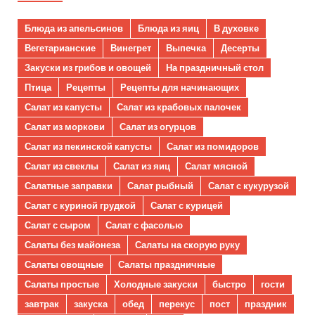
Блюда из апельсинов
Блюда из яиц
В духовке
Вегетарианские
Винегрет
Выпечка
Десерты
Закуски из грибов и овощей
На праздничный стол
Птица
Рецепты
Рецепты для начинающих
Салат из капусты
Салат из крабовых палочек
Салат из моркови
Салат из огурцов
Салат из пекинской капусты
Салат из помидоров
Салат из свеклы
Салат из яиц
Салат мясной
Салатные заправки
Салат рыбный
Салат с кукурузой
Салат с куриной грудкой
Салат с курицей
Салат с сыром
Салат с фасолью
Салаты без майонеза
Салаты на скорую руку
Салаты овощные
Салаты праздничные
Салаты простые
Холодные закуски
быстро
гости
завтрак
закуска
обед
перекус
пост
праздник