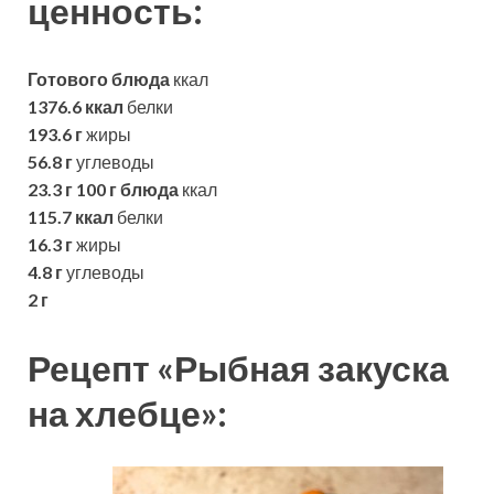
ценность:
Готового блюда
ккал
1376.6 ккал
белки
193.6 г
жиры
56.8 г
углеводы
23.3 г
100 г блюда
ккал
115.7 ккал
белки
16.3 г
жиры
4.8 г
углеводы
2 г
Рецепт «Рыбная закуска
на хлебце»: