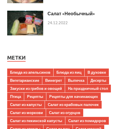
Салат «Необычный»
24.12.2022
МЕТКИ
Блюда из апельсинов
Блюда из яиц
В духовке
Вегетарианские
Винегрет
Выпечка
Десерты
Закуски из грибов и овощей
На праздничный стол
Птица
Рецепты
Рецепты для начинающих
Салат из капусты
Салат из крабовых палочек
Салат из моркови
Салат из огурцов
Салат из пекинской капусты
Салат из помидоров
Салат из свеклы
Салат из яиц
Салат мясной