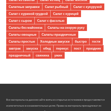
Салатные заправки
Салат рыбный
Салат с кукурузой
Салат с куриной грудкой
Салат с курицей
Салат с сыром
Салат с фасолью
Салаты без майонеза
Салаты на скорую руку
Салаты овощные
Салаты праздничные
Салаты простые
Холодные закуски
быстро
гости
завтрак
закуска
обед
перекус
пост
праздник
праздничный
свинина
ужин
Все материалы на данном сайте взяты из открытых источников и предоставляются
исключительно в ознакомительных целях. Права на материалы принадлежат их