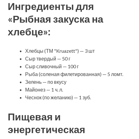
Ингредиенты для
«Рыбная закуска на
хлебце»:
Хлебцы (ТМ "Kruazett"
) — 3 шт
Сыр твердый — 50 г
Сыр сливочный — 100 г
Рыба (соленая филетированная) — 5 ломт.
Зелень — по вкусу
Майонез — 1 ч. л.
Чеснок (по желанию) — 1 зуб.
Пищевая и
энергетическая