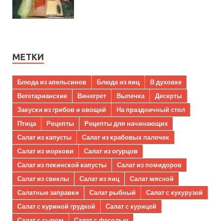
МЕТКИ
Блюда из апельсинов
Блюда из яиц
В духовке
Вегетарианские
Винегрет
Выпечка
Десерты
Закуски из грибов и овощей
На праздничный стол
Птица
Рецепты
Рецепты для начинающих
Салат из капусты
Салат из крабовых палочек
Салат из моркови
Салат из огурцов
Салат из пекинской капусты
Салат из помидоров
Салат из свеклы
Салат из яиц
Салат мясной
Салатные заправки
Салат рыбный
Салат с кукурузой
Салат с куриной грудкой
Салат с курицей
Салат с сыром
Салат с фасолью