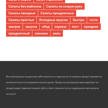
Салаты без майонеза
Салаты на скорую руку
Салаты овощные
Салаты праздничные
Салаты простые
Холодные закуски
быстро
гости
завтрак
закуска
обед
перекус
пост
праздник
праздничный
свинина
ужин
Все материалы на данном сайте взяты из открытых источников и предоставляются
исключительно в ознакомительных целях. Права на материалы принадлежат их
владельцам. Администрация сайта ответственности за содержание материала
не несет.