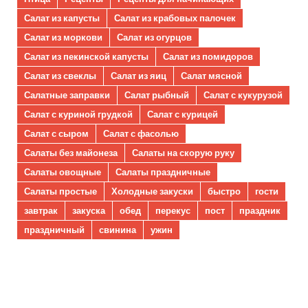
Салат из капусты
Салат из крабовых палочек
Салат из моркови
Салат из огурцов
Салат из пекинской капусты
Салат из помидоров
Салат из свеклы
Салат из яиц
Салат мясной
Салатные заправки
Салат рыбный
Салат с кукурузой
Салат с куриной грудкой
Салат с курицей
Салат с сыром
Салат с фасолью
Салаты без майонеза
Салаты на скорую руку
Салаты овощные
Салаты праздничные
Салаты простые
Холодные закуски
быстро
гости
завтрак
закуска
обед
перекус
пост
праздник
праздничный
свинина
ужин