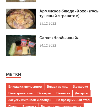
Армянское блюдо «Хохо» (гусь
тушеный с гранатом)
25.12.2022
Салат «Необычный»
24.12.2022
МЕТКИ
Блюда из апельсинов
Блюда из яиц
В духовке
Вегетарианские
Винегрет
Выпечка
Десерты
Закуски из грибов и овощей
На праздничный стол
Птица
Рецепты
Рецепты для начинающих