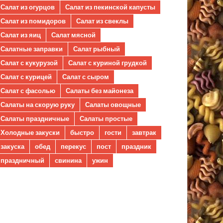
Салат из огурцов
Салат из пекинской капусты
Салат из помидоров
Салат из свеклы
Салат из яиц
Салат мясной
Салатные заправки
Салат рыбный
Салат с кукурузой
Салат с куриной грудкой
Салат с курицей
Салат с сыром
Салат с фасолью
Салаты без майонеза
Салаты на скорую руку
Салаты овощные
Салаты праздничные
Салаты простые
Холодные закуски
быстро
гости
завтрак
закуска
обед
перекус
пост
праздник
праздничный
свинина
ужин