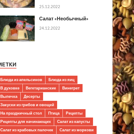
25.12.2022
Салат «Необычный»
24.12.2022
МЕТКИ
Блюда из апельсинов
Блюда из яиц
В духовке
Вегетарианские
Винегрет
Выпечка
Десерты
Закуски из грибов и овощей
На праздничный стол
Птица
Рецепты
Рецепты для начинающих
Салат из капусты
Салат из крабовых палочек
Салат из моркови