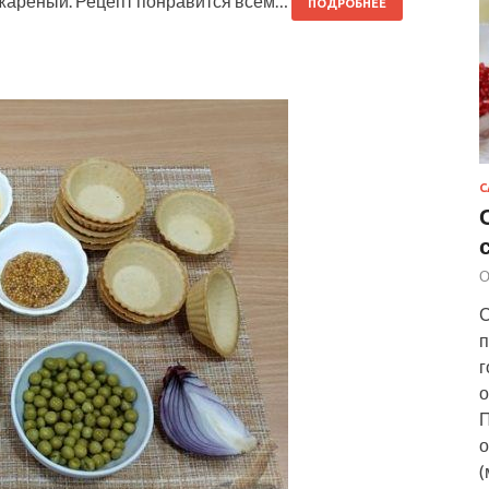
 жареный. Рецепт понравится всем…
ПОДРОБНЕЕ
С
О
С
п
г
о
П
о
(