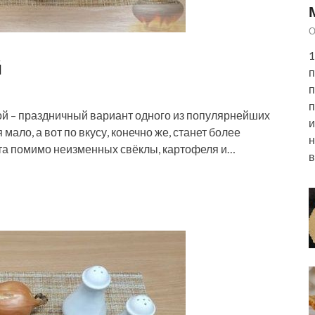
О
1
й
п
п
п
ой – праздничный вариант одного из популярнейших
и
ало, а вот по вкусу, конечно же, станет более
н
ата помимо неизменных свёклы, картофеля и…
в