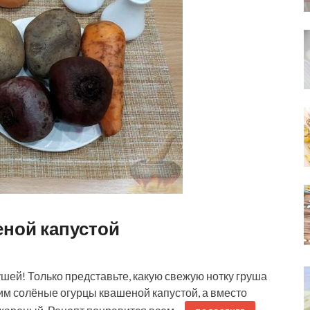
еной капустой
ушей! Только представьте, какую свежую нотку груша
им солёные огурцы квашеной капустой, а вместо