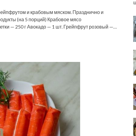
ш
грейпфрутом и крабовым мяском. Празднично и
одукты (на 5 порций) Крабовое мясо
ветки — 250 г Авокадо — 1 шт. Грейпфрут розовый —…