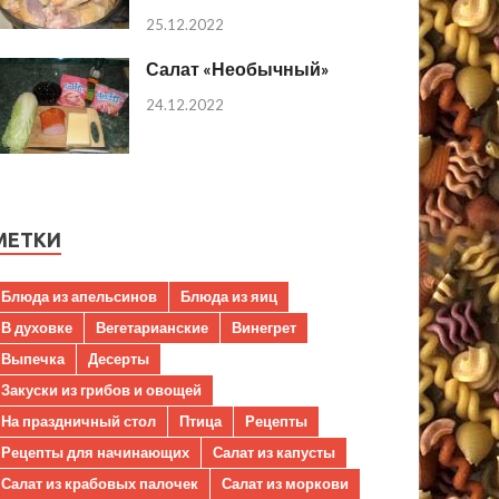
25.12.2022
Салат «Необычный»
24.12.2022
МЕТКИ
Блюда из апельсинов
Блюда из яиц
В духовке
Вегетарианские
Винегрет
Выпечка
Десерты
Закуски из грибов и овощей
На праздничный стол
Птица
Рецепты
Рецепты для начинающих
Салат из капусты
Салат из крабовых палочек
Салат из моркови