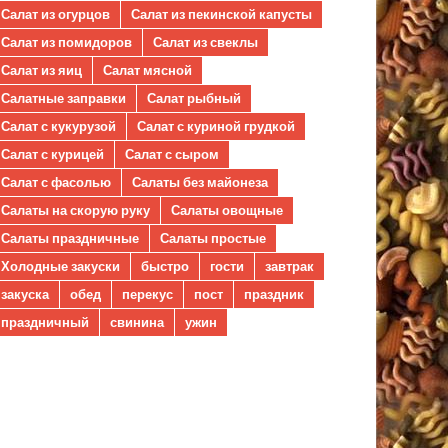
Салат из огурцов
Салат из пекинской капусты
Салат из помидоров
Салат из свеклы
Салат из яиц
Салат мясной
Салатные заправки
Салат рыбный
Салат с кукурузой
Салат с куриной грудкой
Салат с курицей
Салат с сыром
Салат с фасолью
Салаты без майонеза
Салаты на скорую руку
Салаты овощные
Салаты праздничные
Салаты простые
Холодные закуски
быстро
гости
завтрак
закуска
обед
перекус
пост
праздник
праздничный
свинина
ужин