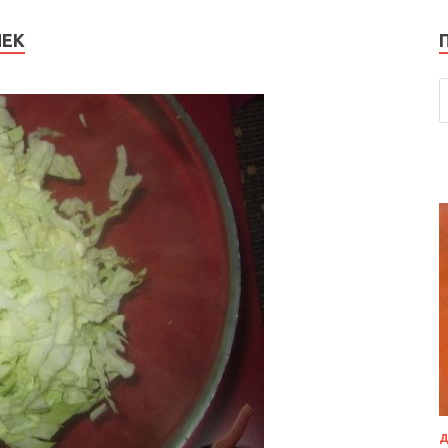
ЧЕК
Д