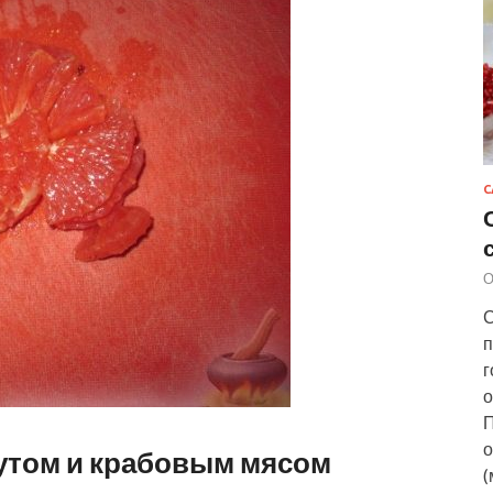
С
О
С
п
г
о
П
о
рутом и крабовым мясом
(