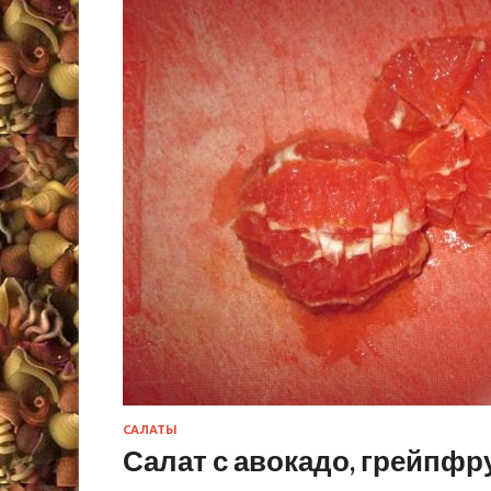
САЛАТЫ
Салат с авокадо, грейпф