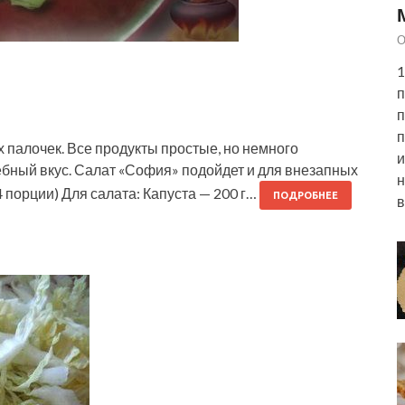
О
1
п
п
п
х палочек. Все продукты простые, но немного
и
бный вкус. Салат «София» подойдет и для внезапных
н
4 порции) Для салата: Капуста — 200 г…
ПОДРОБНЕЕ
в