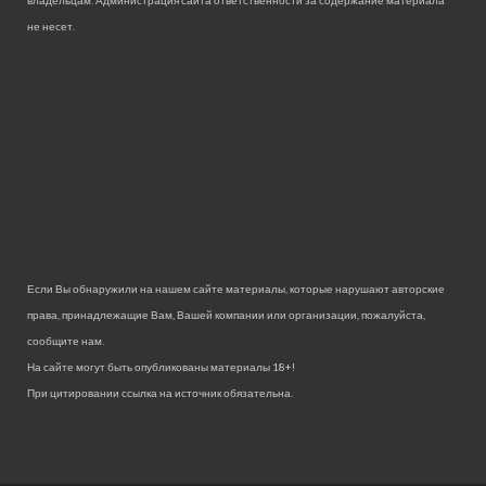
владельцам. Администрация сайта ответственности за содержание материала
не несет.
Если Вы обнаружили на нашем сайте материалы, которые нарушают авторские
права, принадлежащие Вам, Вашей компании или организации, пожалуйста,
сообщите нам.
На сайте могут быть опубликованы материалы 18+!
При цитировании ссылка на источник обязательна.