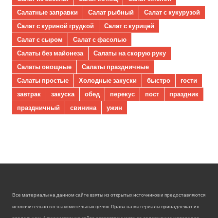
Салатные заправки
Салат рыбный
Салат с кукурузой
Салат с куриной грудкой
Салат с курицей
Салат с сыром
Салат с фасолью
Салаты без майонеза
Салаты на скорую руку
Салаты овощные
Салаты праздничные
Салаты простые
Холодные закуски
быстро
гости
завтрак
закуска
обед
перекус
пост
праздник
праздничный
свинина
ужин
Все материалы на данном сайте взяты из открытых источников и предоставляются
исключительно в ознакомительных целях. Права на материалы принадлежат их