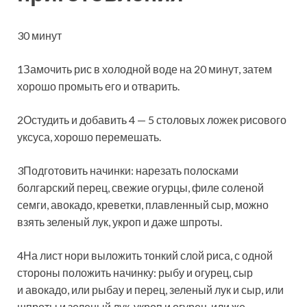
30 минут
1Замочить рис в холодной воде на 20 минут, затем
хорошо промыть его и отварить.
2Остудить и добавить 4 — 5 столовых ложек рисового
уксуса, хорошо перемешать.
3Подготовить начинки: нарезать полосками
болгарский перец, свежие огурцы, филе соленой
семги, авокадо, креветки, плавленный сыр, можно
взять зеленый лук, укроп и даже шпроты.
4На лист нори выложить тонкий слой риса, с одной
стороны положить начинку: рыбу и огурец, сыр
и авокадо, или рыбау и перец, зеленый лук и сыр, или
шпроты и зеленый лук, укроп и огурец, или же