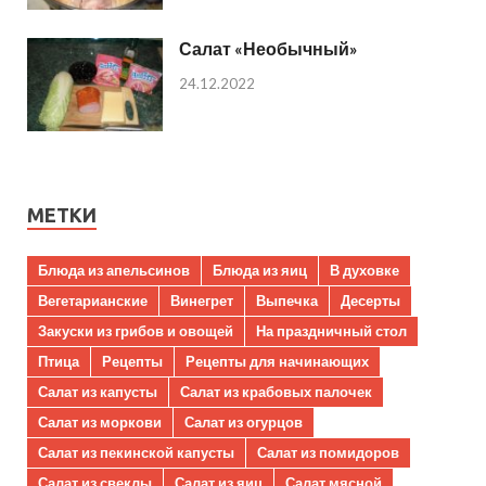
Салат «Необычный»
24.12.2022
МЕТКИ
Блюда из апельсинов
Блюда из яиц
В духовке
Вегетарианские
Винегрет
Выпечка
Десерты
Закуски из грибов и овощей
На праздничный стол
Птица
Рецепты
Рецепты для начинающих
Салат из капусты
Салат из крабовых палочек
Салат из моркови
Салат из огурцов
Салат из пекинской капусты
Салат из помидоров
Салат из свеклы
Салат из яиц
Салат мясной