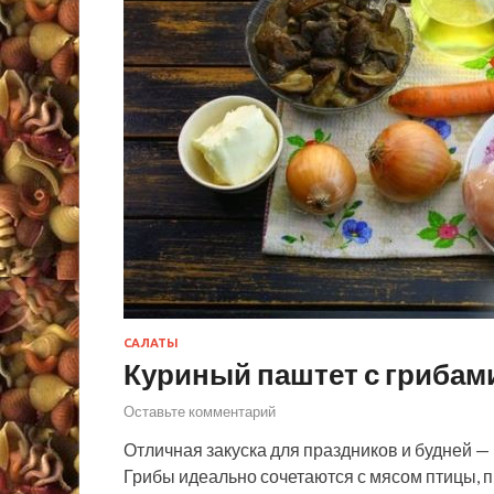
САЛАТЫ
Куриный паштет с грибам
Оставьте комментарий
Отличная закуска для праздников и будней — 
Грибы идеально сочетаются с мясом птицы, п