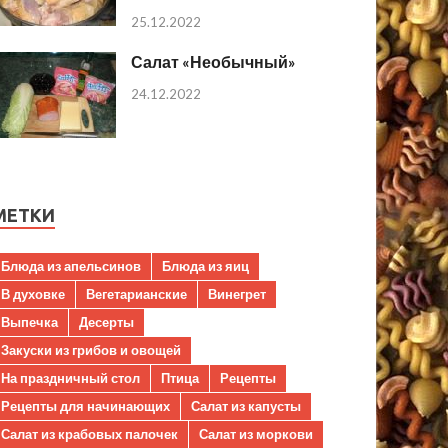
25.12.2022
Салат «Необычный»
24.12.2022
МЕТКИ
Блюда из апельсинов
Блюда из яиц
В духовке
Вегетарианские
Винегрет
Выпечка
Десерты
Закуски из грибов и овощей
На праздничный стол
Птица
Рецепты
Рецепты для начинающих
Салат из капусты
Салат из крабовых палочек
Салат из моркови