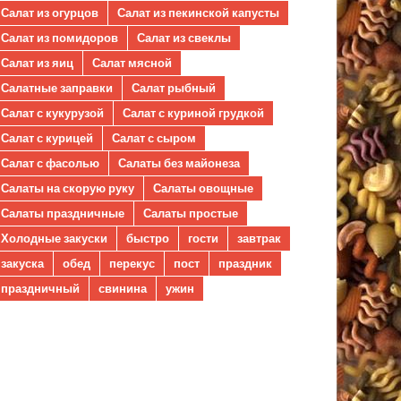
Салат из огурцов
Салат из пекинской капусты
Салат из помидоров
Салат из свеклы
Салат из яиц
Салат мясной
Салатные заправки
Салат рыбный
Салат с кукурузой
Салат с куриной грудкой
Салат с курицей
Салат с сыром
Салат с фасолью
Салаты без майонеза
Салаты на скорую руку
Салаты овощные
Салаты праздничные
Салаты простые
Холодные закуски
быстро
гости
завтрак
закуска
обед
перекус
пост
праздник
праздничный
свинина
ужин