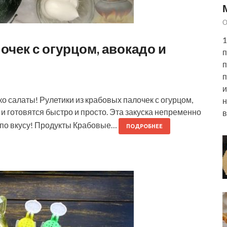
О
1
очек с огурцом, авокадо и
п
п
п
и
о салаты! Рулетики из крабовых палочек с огурцом,
н
и готовятся быстро и просто. Эта закуска непременно
в
м по вкусу! Продукты Крабовые…
ПОДРОБНЕЕ