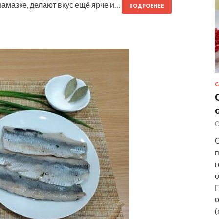
намазке, делают вкус ещё ярче и…
ПОДРОБНЕЕ
С
О
С
п
г
о
П
о
(