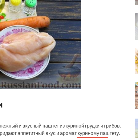
и
нежный и вкусный паштет из куриной грудки и грибов.
ридают аппетитный вкус и аромат куриному паштету.