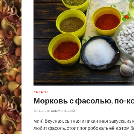
САЛАТЫ
Морковь с фасолью, по-к
Оставьте комментарий
мин) Вкусная, сытная и пикантная закуска из 
любит фасоль, стоит попробовать её в этом б