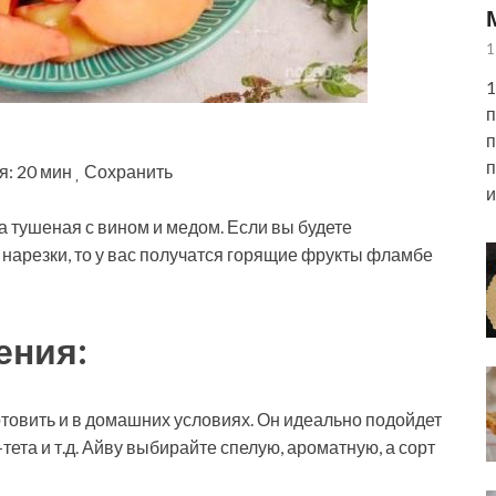
1
1
п
п
п
я: 20 мин
Сохранить
и
 тушеная с вином и медом. Если вы будете
нарезки, то у вас получатся горящие фрукты фламбе
ения:
товить и в домашних условиях. Он идеально подойдет
тета и т.д. Айву выбирайте спелую, ароматную, а сорт