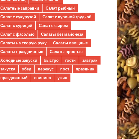
Салатные заправки
Салат рыбный
Салат с кукурузой
Салат с куриной грудкой
Салат с курицей
Салат с сыром
Салат с фасолью
Салаты без майонеза
Салаты на скорую руку
Салаты овощные
Салаты праздничные
Салаты простые
Холодные закуски
быстро
гости
завтрак
закуска
обед
перекус
пост
праздник
праздничный
свинина
ужин