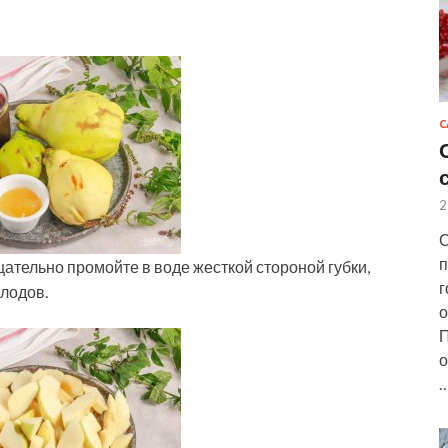
С
2
С
п
ательно промойте в воде жесткой стороной губки,
г
лодов.
о
П
о