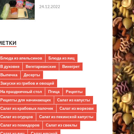
24.12.2022
МЕТКИ
Блюда из апельсинов
Блюда из яиц
В духовке
Вегетарианские
Винегрет
Выпечка
Десерты
Закуски из грибов и овощей
На праздничный стол
Птица
Рецепты
Рецепты для начинающих
Салат из капусты
Салат из крабовых палочек
Салат из моркови
Салат из огурцов
Салат из пекинской капусты
Салат из помидоров
Салат из свеклы
Салат из яиц
Салат мясной