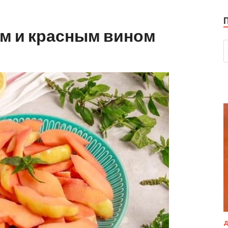
ом и красным вином
Д