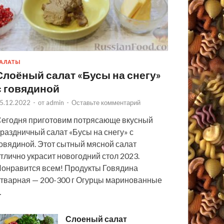
АЛАТЫ
Слоёный салат «Бусы на снегу»
с говядиной
5.12.2022
-
от
admin
-
Оставьте комментарий
егодня приготовим потрясающе вкусный
раздничный салат «Бусы на снегу» с
овядиной. Этот сытный мясной салат
тлично украсит новогодний стол 2023.
онравится всем! Продукты Говядина
тварная — 200-300 г Огурцы маринованные
…
Слоеный салат