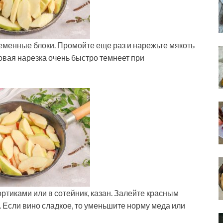
еменные блоки. Промойте еще раз и нарежьте мякоть
товая нарезка очень быстро темнеет при
ртиками или в сотейник, казан. Залейте красным
. Если вино сладкое, то уменьшите норму меда или