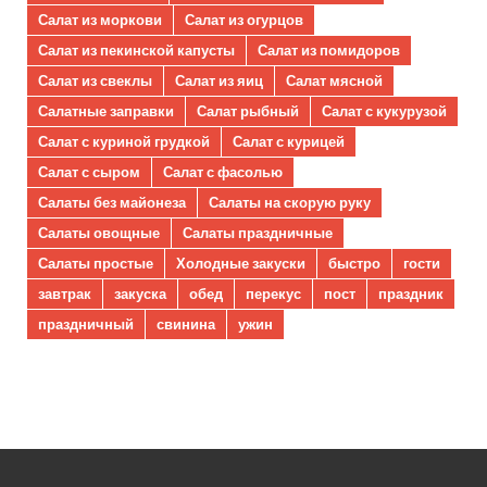
Салат из моркови
Салат из огурцов
Салат из пекинской капусты
Салат из помидоров
Салат из свеклы
Салат из яиц
Салат мясной
Салатные заправки
Салат рыбный
Салат с кукурузой
Салат с куриной грудкой
Салат с курицей
Салат с сыром
Салат с фасолью
Салаты без майонеза
Салаты на скорую руку
Салаты овощные
Салаты праздничные
Салаты простые
Холодные закуски
быстро
гости
завтрак
закуска
обед
перекус
пост
праздник
праздничный
свинина
ужин