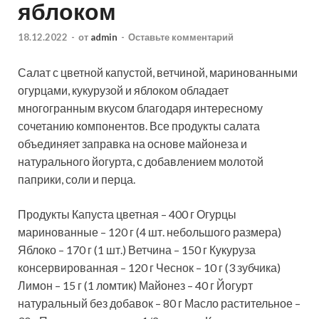
яблоком
18.12.2022
-
от
admin
-
Оставьте комментарий
Салат с цветной капустой, ветчиной, маринованными
огурцами, кукурузой и яблоком обладает
многогранным вкусом благодаря интересному
сочетанию компонентов. Все продукты салата
объединяет заправка на основе майонеза и
натурального йогурта, с добавлением молотой
паприки,
соли и перца.
Продукты Капуста цветная – 400 г Огурцы
маринованные – 120 г (4 шт. небольшого размера)
Яблоко – 170 г (1 шт.) Ветчина – 150 г Кукуруза
консервированная – 120 г Чеснок – 10 г (3 зубчика)
Лимон – 15 г (1 ломтик) Майонез – 40 г Йогурт
натуральный без добавок – 80 г Масло растительное –