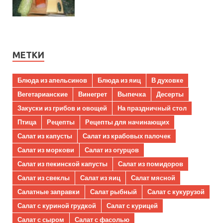
МЕТКИ
Блюда из апельсинов
Блюда из яиц
В духовке
Вегетарианские
Винегрет
Выпечка
Десерты
Закуски из грибов и овощей
На праздничный стол
Птица
Рецепты
Рецепты для начинающих
Салат из капусты
Салат из крабовых палочек
Салат из моркови
Салат из огурцов
Салат из пекинской капусты
Салат из помидоров
Салат из свеклы
Салат из яиц
Салат мясной
Салатные заправки
Салат рыбный
Салат с кукурузой
Салат с куриной грудкой
Салат с курицей
Салат с сыром
Салат с фасолью