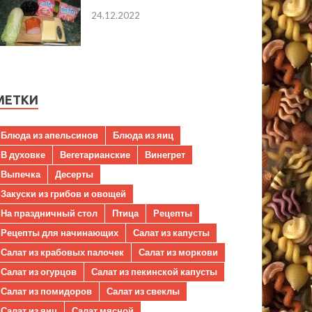
24.12.2022
МЕТКИ
Блюда из апельсинов
Блюда из яиц
В духовке
Вегетарианские
Винегрет
Выпечка
Десерты
Закуски из грибов и овощей
На праздничный стол
Птица
Рецепты
Рецепты для начинающих
Салат из капусты
Салат из крабовых палочек
Салат из моркови
Салат из огурцов
Салат из пекинской капусты
Салат из помидоров
Салат из свеклы
Салат из яиц
Салат мясной