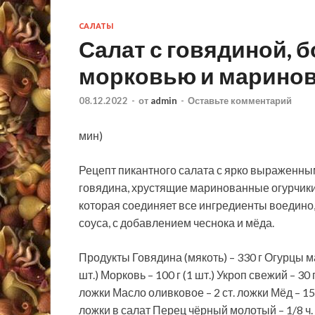
САЛАТЫ
Салат с говядиной, 
морковью и марино
08.12.2022
-
от
admin
-
Оставьте комментарий
мин)
Рецепт пикантного салата с ярко выраженным
говядина, хрустящие маринованные огурчики,
которая соединяет все ингредиенты воедино,
соуса, с добавлением чеснока и мёда.
Продукты Говядина (мякоть) – 330 г Огурцы ма
шт.) Морковь – 100 г (1 шт.) Укроп свежий – 30 
ложки Масло оливковое – 2 ст. ложки Мёд – 15 г
ложки в салат Перец чёрный молотый – 1/8 ч.