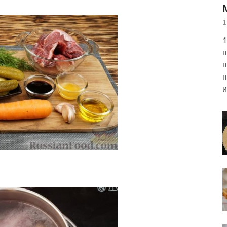
1
1
п
п
п
и