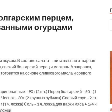
болгарским перцем,
ванными огурцами
 вкусом. В составе салата — питательная отварная
 свежий болгарский перец и морковь. А заправка,
 готовится на основе оливкового
масла и соевого
ринованные – 90 г (2 шт.) Перец болгарский – 50 г (1
г Чеснок – 30 г (2 крупных зубчика) Соевый соус – 2 ст.
 (1 ч. ложка) Соль – 1 ч. ложка для варки мяса + 1/4 ч.
 ложки
Д