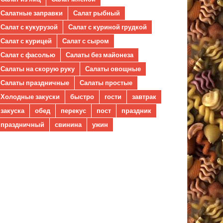
Салатные заправки
Салат рыбный
Салат с кукурузой
Салат с куриной грудкой
Салат с курицей
Салат с сыром
Салат с фасолью
Салаты без майонеза
Салаты на скорую руку
Салаты овощные
Салаты праздничные
Салаты простые
Холодные закуски
быстро
гости
завтрак
закуска
обед
перекус
пост
праздник
праздничный
свинина
ужин