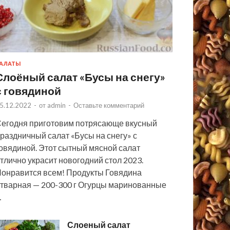
АЛАТЫ
Слоёный салат «Бусы на снегу»
с говядиной
5.12.2022
-
от
admin
-
Оставьте комментарий
егодня приготовим потрясающе вкусный
раздничный салат «Бусы на снегу» с
овядиной. Этот сытный мясной салат
тлично украсит новогодний стол 2023.
онравится всем! Продукты Говядина
тварная — 200-300 г Огурцы маринованные
…
Слоеный салат