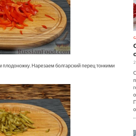
С
2
м плодоножку. Нарезаем болгарский перец тонкими
С
п
г
о
П
о