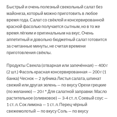
Быстрый и очень полезный свекольный салат без
майонеза, который можно приготовить в любое
время года. Салат со свёклой и консервированной
красной фасолью получается сытным, но в то же
время лёгким и оригинальным на вкус. Очень
аппетитный и довольно бюджетный салат
готовится
за считанные минуты, не считая времени
приготовления свёклы.
Продукты Свекла (отварная или запечённая) — 400 г
(2 шт.) Фасоль красная консервированная — 200 г (1
банка) Чеснок — 2 зубчика Листья салата, шпинат
свежий или другая зелень — по вкусу Орехи грецкие
(по желанию) — 20 г * Для салатной заправки: Масло
растительное (оливковое) — 3-4 ст. л. Соевый соус —
1 ст. л. Сок лимона — 1 ст. л. Перец чёрный
свежемолотый — по вкусу Соль — по вкусу