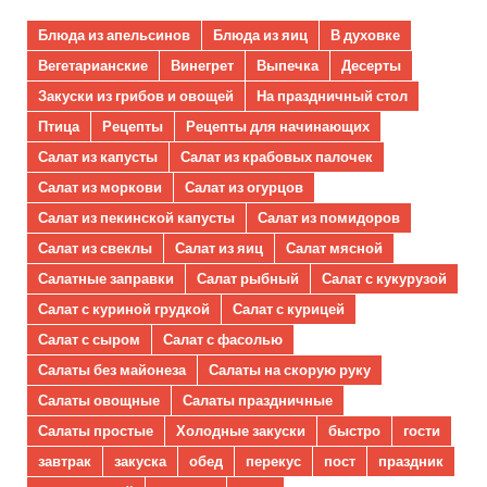
Блюда из апельсинов
Блюда из яиц
В духовке
Вегетарианские
Винегрет
Выпечка
Десерты
Закуски из грибов и овощей
На праздничный стол
Птица
Рецепты
Рецепты для начинающих
Салат из капусты
Салат из крабовых палочек
Салат из моркови
Салат из огурцов
Салат из пекинской капусты
Салат из помидоров
Салат из свеклы
Салат из яиц
Салат мясной
Салатные заправки
Салат рыбный
Салат с кукурузой
Салат с куриной грудкой
Салат с курицей
Салат с сыром
Салат с фасолью
Салаты без майонеза
Салаты на скорую руку
Салаты овощные
Салаты праздничные
Салаты простые
Холодные закуски
быстро
гости
завтрак
закуска
обед
перекус
пост
праздник