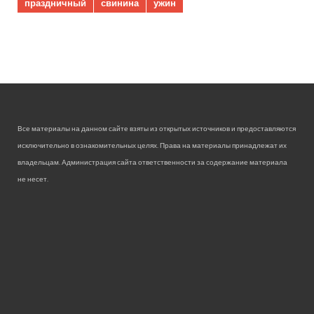
праздничный
свинина
ужин
Все материалы на данном сайте взяты из открытых источников и предоставляются
исключительно в ознакомительных целях. Права на материалы принадлежат их
владельцам. Администрация сайта ответственности за содержание материала
не несет.