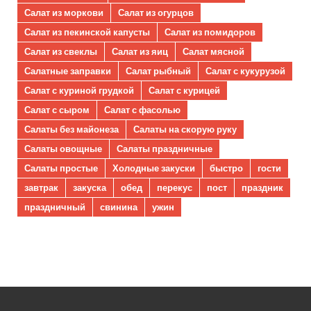
Салат из моркови
Салат из огурцов
Салат из пекинской капусты
Салат из помидоров
Салат из свеклы
Салат из яиц
Салат мясной
Салатные заправки
Салат рыбный
Салат с кукурузой
Салат с куриной грудкой
Салат с курицей
Салат с сыром
Салат с фасолью
Салаты без майонеза
Салаты на скорую руку
Салаты овощные
Салаты праздничные
Салаты простые
Холодные закуски
быстро
гости
завтрак
закуска
обед
перекус
пост
праздник
праздничный
свинина
ужин