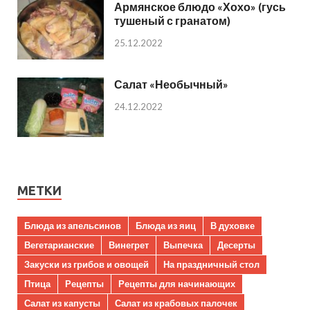
Армянское блюдо «Хохо» (гусь
тушеный с гранатом)
25.12.2022
Салат «Необычный»
24.12.2022
МЕТКИ
Блюда из апельсинов
Блюда из яиц
В духовке
Вегетарианские
Винегрет
Выпечка
Десерты
Закуски из грибов и овощей
На праздничный стол
Птица
Рецепты
Рецепты для начинающих
Салат из капусты
Салат из крабовых палочек