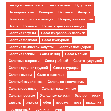
Блюда из апельсинов
Блюда из яиц
В духовке
Вегетарианские
Винегрет
Выпечка
Десерты
Закуски из грибов и овощей
На праздничный стол
Птица
Рецепты
Рецепты для начинающих
Салат из капусты
Салат из крабовых палочек
Салат из моркови
Салат из огурцов
Салат из пекинской капусты
Салат из помидоров
Салат из свеклы
Салат из яиц
Салат мясной
Салатные заправки
Салат рыбный
Салат с кукурузой
Салат с куриной грудкой
Салат с курицей
Салат с сыром
Салат с фасолью
Салаты без майонеза
Салаты на скорую руку
Салаты овощные
Салаты праздничные
Салаты простые
Холодные закуски
быстро
гости
завтрак
закуска
обед
перекус
пост
праздник
праздничный
свинина
ужин