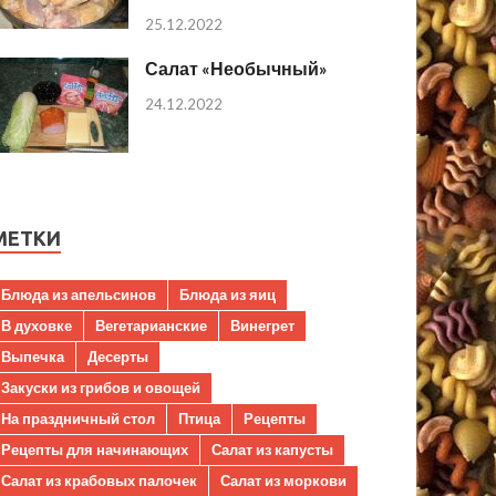
25.12.2022
Салат «Необычный»
24.12.2022
МЕТКИ
Блюда из апельсинов
Блюда из яиц
В духовке
Вегетарианские
Винегрет
Выпечка
Десерты
Закуски из грибов и овощей
На праздничный стол
Птица
Рецепты
Рецепты для начинающих
Салат из капусты
Салат из крабовых палочек
Салат из моркови