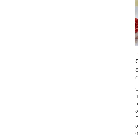
С
О
С
п
г
о
П
о
(