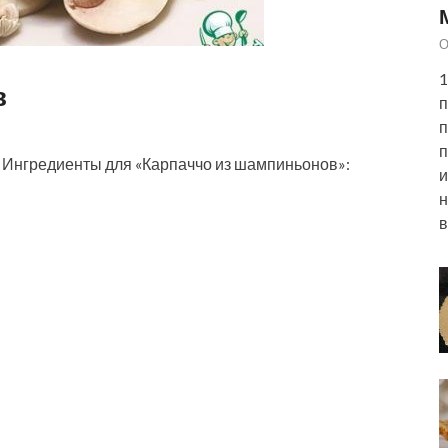
О
1
в
п
п
п
й Ингредиенты для «Карпаччо из шампиньонов»:
и
н
в