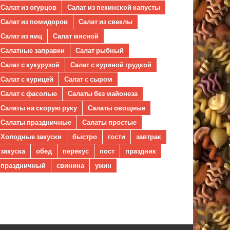
Салат из огурцов
Салат из пекинской капусты
Салат из помидоров
Салат из свеклы
Салат из яиц
Салат мясной
Салатные заправки
Салат рыбный
Салат с кукурузой
Салат с куриной грудкой
Салат с курицей
Салат с сыром
Салат с фасолью
Салаты без майонеза
Салаты на скорую руку
Салаты овощные
Салаты праздничные
Салаты простые
Холодные закуски
быстро
гости
завтрак
закуска
обед
перекус
пост
праздник
праздничный
свинина
ужин