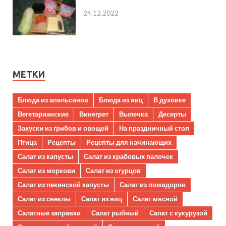
24.12.2022
МЕТКИ
Блюда из апельсинов
Блюда из яиц
В духовке
Вегетарианские
Винегрет
Выпечка
Десерты
Закуски из грибов и овощей
На праздничный стол
Птица
Рецепты
Рецепты для начинающих
Салат из капусты
Салат из крабовых палочек
Салат из моркови
Салат из огурцов
Салат из пекинской капусты
Салат из помидоров
Салат из свеклы
Салат из яиц
Салат мясной
Салатные заправки
Салат рыбный
Салат с кукурузой