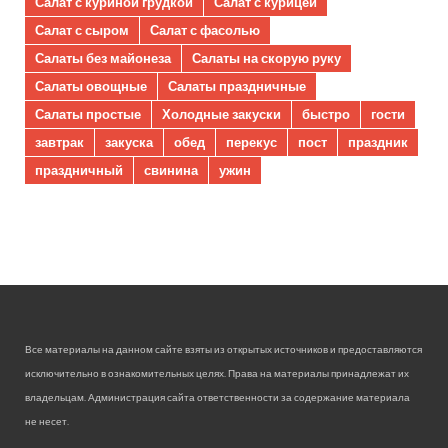
Салат с куриной грудкой
Салат с курицей
Салат с сыром
Салат с фасолью
Салаты без майонеза
Салаты на скорую руку
Салаты овощные
Салаты праздничные
Салаты простые
Холодные закуски
быстро
гости
завтрак
закуска
обед
перекус
пост
праздник
праздничный
свинина
ужин
Все материалы на данном сайте взяты из открытых источников и предоставляются
исключительно в ознакомительных целях. Права на материалы принадлежат их
владельцам. Администрация сайта ответственности за содержание материала
не несет.